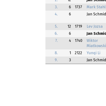
2.
12
Jan Schmi
3.
6
1737
Mark Stah
4.
6
Jan Schmid
5.
12
1719
Lev Jozsa
6.
6
Jan Schmi
7.
4
1740
Wiktor
Miatkowski
8.
1
2122
Yunqi Li
9.
3
Jan Schmid