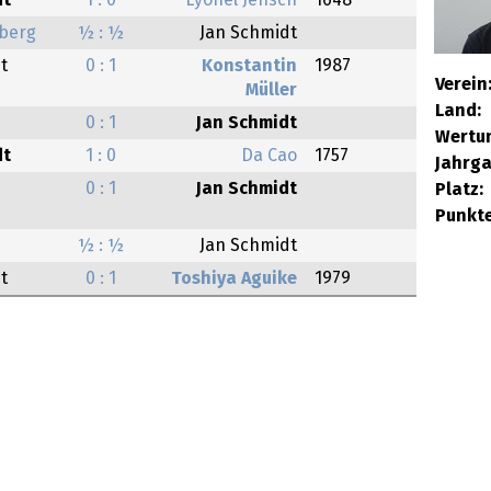
dt
1 : 0
Lyonel Jensch
1648
lberg
½ : ½
Jan Schmidt
t
0 : 1
Konstantin
1987
Verein
Müller
Land:
0 : 1
Jan Schmidt
Wertu
dt
1 : 0
Da Cao
1757
Jahrga
0 : 1
Jan Schmidt
Platz:
Punkte
½ : ½
Jan Schmidt
t
0 : 1
Toshiya Aguike
1979