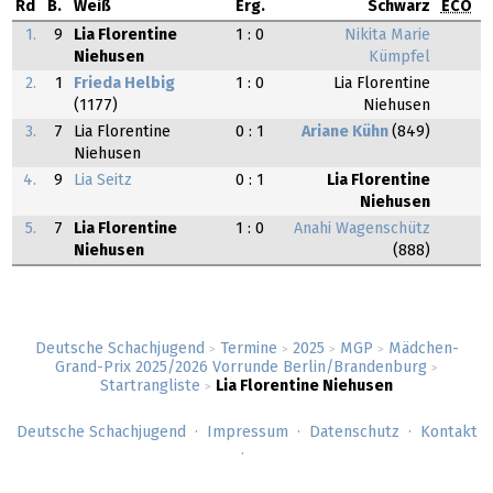
Rd
B.
Weiß
Erg.
Schwarz
ECO
1.
9
Lia Florentine
1 : 0
Nikita Marie
Niehusen
Kümpfel
2.
1
Frieda Helbig
1 : 0
Lia Florentine
(1177)
Niehusen
3.
7
Lia Florentine
0 : 1
Ariane Kühn
(849)
Niehusen
4.
9
Lia Seitz
0 : 1
Lia Florentine
Niehusen
5.
7
Lia Florentine
1 : 0
Anahi Wagenschütz
Niehusen
(888)
Deutsche Schachjugend
Termine
2025
MGP
Mädchen-
>
>
>
>
Grand-Prix 2025/2026 Vorrunde Berlin/Brandenburg
>
Startrangliste
Lia Florentine Niehusen
>
Deutsche Schachjugend
Impressum
Datenschutz
Kontakt