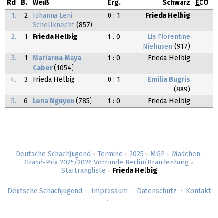
Rd
B.
Weiß
Erg.
Schwarz
ECO
1.
2
Johanna Leni
0 : 1
Frieda Helbig
Schellknecht
(857)
2.
1
Frieda Helbig
1 : 0
Lia Florentine
Niehusen
(917)
3.
1
Marianna Maya
1 : 0
Frieda Helbig
Caber
(1054)
4.
3
Frieda Helbig
0 : 1
Emilia Bugris
(889)
5.
6
Lena Nguyen
(785)
1 : 0
Frieda Helbig
Deutsche Schachjugend
Termine
2025
MGP
Mädchen-
>
>
>
>
Grand-Prix 2025/2026 Vorrunde Berlin/Brandenburg
>
Startrangliste
Frieda Helbig
>
Deutsche Schachjugend
Impressum
Datenschutz
Kontakt