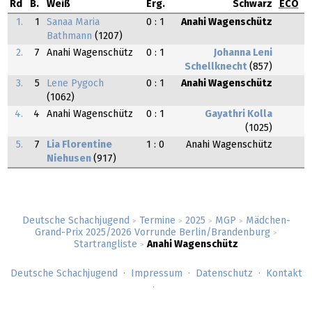
Rd
B.
Weiß
Erg.
Schwarz
ECO
1.
1
Sanaa Maria
0 : 1
Anahi Wagenschütz
Bathmann
(1207)
2.
7
Anahi Wagenschütz
0 : 1
Johanna Leni
Schellknecht
(857)
3.
5
Lene Pygoch
0 : 1
Anahi Wagenschütz
(1062)
4.
4
Anahi Wagenschütz
0 : 1
Gayathri Kolla
(1025)
5.
7
Lia Florentine
1 : 0
Anahi Wagenschütz
Niehusen
(917)
Deutsche Schachjugend
Termine
2025
MGP
Mädchen-
>
>
>
>
Grand-Prix 2025/2026 Vorrunde Berlin/Brandenburg
>
Startrangliste
Anahi Wagenschütz
>
Deutsche Schachjugend
Impressum
Datenschutz
Kontakt