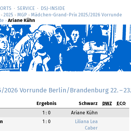
SORTS
SERVICE
DSJ-­INSIDE
2025
MGP
Mädchen-Grand-Prix 2025/2026 Vorrunde
>
>
>
te
Ariane Kühn
>
5/2026 Vorrunde Berlin/Brandenburg
22.
–
23
Ergebnis
Schwarz
DWZ
ECO
1 : 0
Ariane Kühn
hn
1 : 0
Liliana Lea
Caber