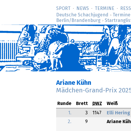
SPORT
NEWS
TERMINE
RES
Deutsche Schachjugend
Termine
>
Berlin/Brandenburg
Startranglis
>
Ariane Kühn
Mädchen-Grand-Prix 202
Runde
Brett
DWZ
Weiß
1.
3
1147
Elli Hering
2.
9
Ariane Kü