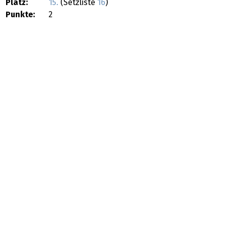
Platz:
15.
(Setzliste
16
)
Punkte:
2