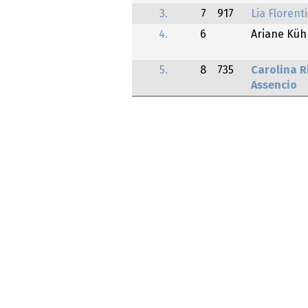
3.
7
917
Lia Floren
4.
6
Ariane Küh
5.
8
735
Carolina R
Assencio