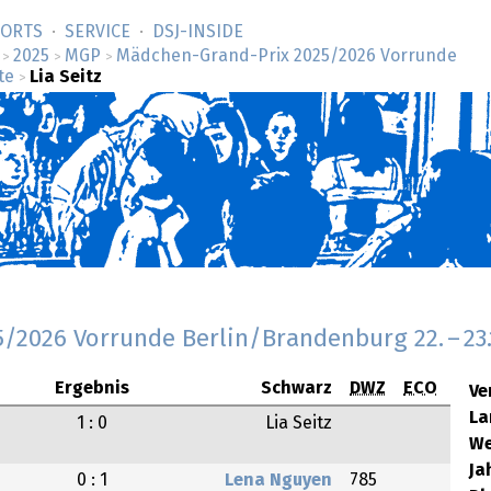
SORTS
SERVICE
DSJ-­INSIDE
2025
MGP
Mädchen-Grand-Prix 2025/2026 Vorrunde
>
>
>
te
Lia Seitz
>
5/2026 Vorrunde Berlin/Brandenburg
22.
–
23
Ergebnis
Schwarz
DWZ
ECO
Ve
La
1 : 0
Lia Seitz
We
Ja
0 : 1
Lena Nguyen
785