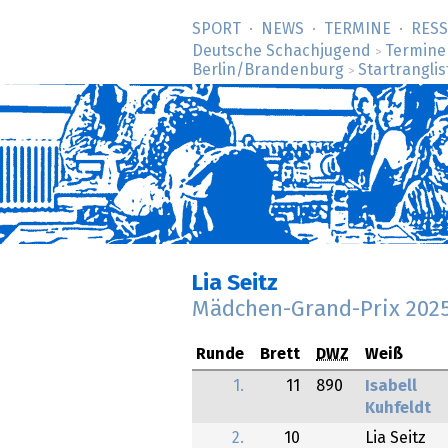
SPORT
NEWS
TERMINE
RES
Deutsche Schachjugend
Termine
>
Berlin/Brandenburg
Startranglis
>
Lia Seitz
Mädchen-Grand-Prix 202
Runde
Brett
DWZ
Weiß
1.
11
890
Isabell
Kuhfeldt
2.
10
Lia Seitz