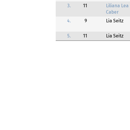
3.
11
Liliana Lea
Caber
4.
9
Lia Seitz
5.
11
Lia Seitz