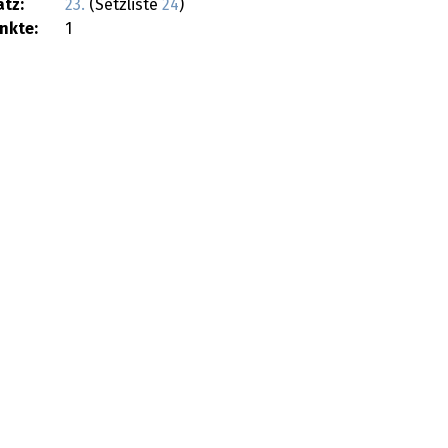
atz:
23.
(Setzliste
24
)
nkte:
1