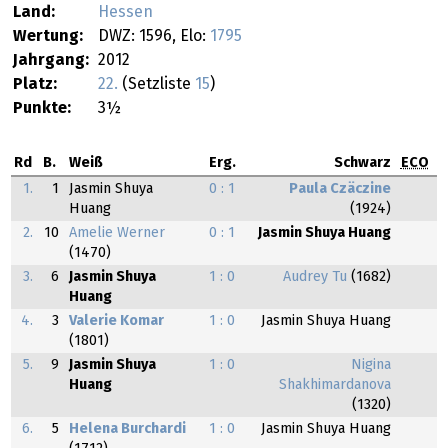
Land:
Hessen
Wertung:
DWZ: 1596, Elo:
1795
Jahrgang:
2012
Platz:
22.
(Setzliste
15
)
Punkte:
3½
Rd
B.
Weiß
Erg.
Schwarz
ECO
1.
1
Jasmin Shuya
0 : 1
Paula Czäczine
Huang
(1924)
2.
10
Amelie Werner
0 : 1
Jasmin Shuya Huang
(1470)
3.
6
Jasmin Shuya
1 : 0
Audrey Tu
(1682)
Huang
4.
3
Valerie Komar
1 : 0
Jasmin Shuya Huang
(1801)
5.
9
Jasmin Shuya
1 : 0
Nigina
Huang
Shakhimardanova
(1320)
6.
5
Helena Burchardi
1 : 0
Jasmin Shuya Huang