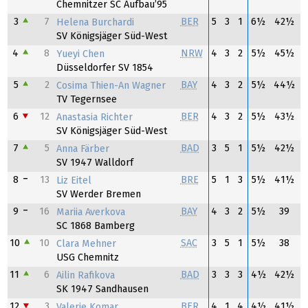
Chemnitzer SC Aufbau’95
3
7
BER
5
3
1
6½
42½
Helena Burchardi
SV Königsjäger Süd-West
4
8
NRW
4
3
2
5½
45½
Yueyi Chen
Düsseldorfer SV 1854
5
2
BAY
4
3
2
5½
44½
Cosima Thien-An Wagner
TV Tegernsee
6
12
BER
4
3
2
5½
43½
Anastasia Richter
SV Königsjäger Süd-West
7
5
BAD
3
5
1
5½
42½
Anna Färber
SV 1947 Walldorf
8
13
BRE
5
1
3
5½
41½
Liz Eitel
SV Werder Bremen
9
16
BAY
4
3
2
5½
39
Mariia Averkova
SC 1868 Bamberg
10
10
SAC
3
5
1
5½
38
Clara Mehner
USG Chemnitz
11
6
BAD
3
3
3
4½
42½
Ailin Rafikova
SK 1947 Sandhausen
12
3
BER
4
1
4
4½
41½
Valerie Komar