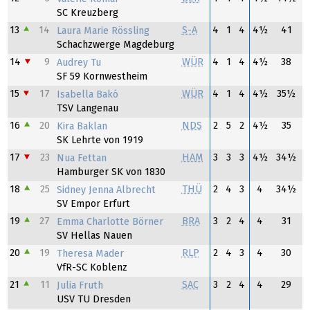
SC Kreuzberg
13
14
S-A
4
1
4
4½
41
Laura Marie Rössling
Schachzwerge Magdeburg
14
9
WÜR
4
1
4
4½
38
Audrey Tu
SF 59 Kornwestheim
15
17
WÜR
4
1
4
4½
35½
Isabella Bakó
TSV Langenau
16
20
NDS
2
5
2
4½
35
Kira Baklan
SK Lehrte von 1919
17
23
HAM
3
3
3
4½
34½
Nua Fettan
Hamburger SK von 1830
18
25
THÜ
2
4
3
4
34½
Sidney Jenna Albrecht
SV Empor Erfurt
19
27
BRA
3
2
4
4
31
Emma Charlotte Börner
SV Hellas Nauen
20
19
RLP
2
4
3
4
30
Theresa Mader
VfR-SC Koblenz
21
11
SAC
3
2
4
4
29
Julia Fruth
USV TU Dresden