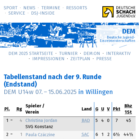
SPORT
NEWS
TERMINE
RESSORTS
SERVICE
DSJ-­INSIDE
DEM
Deutsche Jugend-
Einzelmeisterschaften
DEM 2025 STARTSEITE
TURNIER
DEM:ON
INTERAKTIV
IMPRESSIONEN
ZEITPLAN
PRESSE
Tabellenstand nach der 9. Runde
(Endstand)
DEM U14w
07.
–
15.06.2025
in Willingen
Spieler
Bhz
Pl.
Rg
Land
G
U
V
Pkt
Verein
1St
Christina Jordan
1
4
BAD
5
4
0
7
45
SVG Konstanz
2
1
SAC
6
1
2
6½
44½
Paula Czäczine