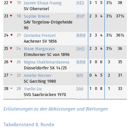
22
15
HES
3
1
5
3½
38
Jasmin Shuya Huang
SV Oberursel
23
18
MVP
2
3
4
3½
37½
Sophie Briese
SAV Torgelow-Drögeheide
90
24
21
NRW
2
3
4
3½
36½
Qorianka Frenzel
Aachener SV 1856
25
24
SHO
2
3
4
3½
36
Mane Margaryan
Elmshorner SC von 1896
26
26
NRW
3
0
6
3
35
Nigina Shakhimardanova
Düsseldorfer SK 14/25
27
22
BAY
0
4
5
2
31
Amelie Werner
SC Garching 1980
28
28
SAA
1
0
8
1
33
Yuelin Liu
SVG Saarbrücken 1970
Erläuterungen zu den Abkürzungen und Wertungen
Tabellenstand 8. Runde