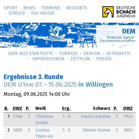
SPORT
NEWS
TERMINE
RESSORTS
SERVICE
DSJ-­INSIDE
DEM
Deutsche Jugend-
Einzelmeisterschaften
DEM 2025 STARTSEITE
TURNIER
DEM:ON
INTERAKTIV
IMPRESSIONEN
ZEITPLAN
PRESSE
Ergebnisse 3. Runde
DEM U14w
07.
–
15.06.2025
in Willingen
Montag,
09.06.2025
14:00 Uhr
B.
DWZ
P.
Weiß
Erg.
Schwarz
P.
DWZ
1
1766
2
Christina
1 : 0
Paula Czäczine
2
1924
Jordan
2
1835
2
Cosima
1 : 0
Valerie Komar
2
1801
Thien-An