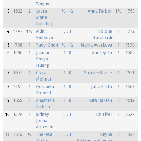
Wagner
3
1622
2
Laura
½ : ½
Anna Färber
1½
1753
Marie
Rössling
4
1747
1½
Ailin
0 : 1
Helena
1
1712
Rafikova
Burchardi
5
1706
1
Yueyi Chen
½ : ½
Mariia Averkova
1
1590
6
1596
1
Jasmin
1 : 0
Audrey Tu
1
1682
Shuya
Huang
7
1675
1
Clara
1 : 0
Sophie Briese
1
1551
Mehner
8
1492
1
Qorianka
1 : 0
Julia Fruth
1
1663
Frenzel
9
1655
1
Anastasia
1 : 0
Kira Baklan
1
1513
Richter
10
1329
1
Sidney
0 : 1
Liz Eitel
1
1627
Jenna
Albrecht
11
1516
½
Theresa
0 : 1
Nigina
1
1320
Mader
Shakhimardanova