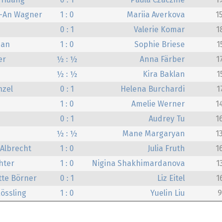
 Huang
0 : 1
Paula Czäczine
1
n-An Wagner
1 : 0
Mariia Averkova
1
0 : 1
Valerie Komar
1
dan
1 : 0
Sophie Briese
1
er
½ : ½
Anna Färber
1
½ : ½
Kira Baklan
1
nzel
0 : 1
Helena Burchardi
1
1 : 0
Amelie Werner
1
0 : 1
Audrey Tu
1
½ : ½
Mane Margaryan
1
 Albrecht
1 : 0
Julia Fruth
1
hter
1 : 0
Nigina Shakhimardanova
1
te Börner
0 : 1
Liz Eitel
1
össling
1 : 0
Yuelin Liu
9