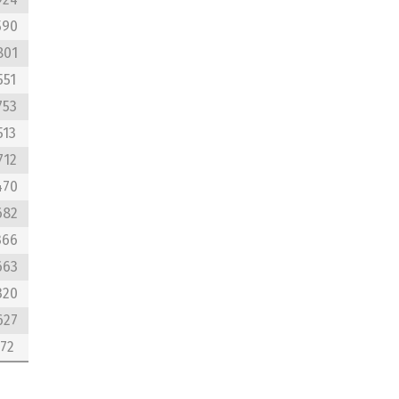
924
590
801
551
753
513
712
470
682
366
663
320
627
72