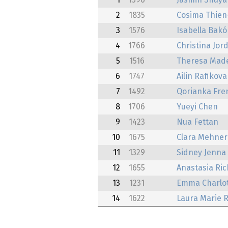
1
1596
Jasmin Shuya
2
1835
Cosima Thie
3
1576
Isabella Bakó
4
1766
Christina Jor
5
1516
Theresa Mad
6
1747
Ailin Rafikova
7
1492
Qorianka Fre
8
1706
Yueyi Chen
9
1423
Nua Fettan
10
1675
Clara Mehner
11
1329
Sidney Jenna
12
1655
Anastasia Ric
13
1231
Emma Charlot
14
1622
Laura Marie R