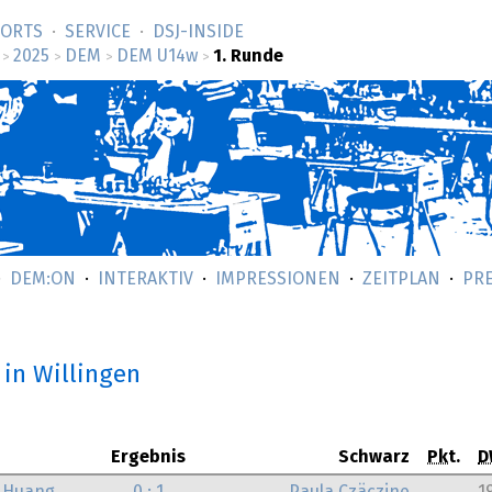
SORTS
SERVICE
DSJ-­INSIDE
2025
DEM
DEM U14w
1. Runde
>
>
>
>
DEM:ON
INTERAKTIV
IMPRESSIONEN
ZEITPLAN
PR
in Willingen
Ergebnis
Schwarz
Pkt.
D