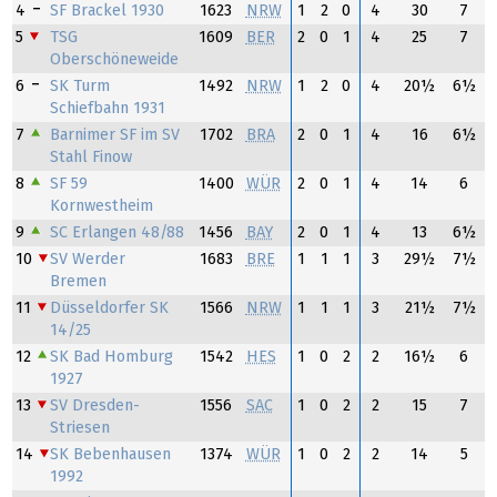
4
SF Brackel 1930
1623
NRW
1
2
0
4
30
7
5
TSG
1609
BER
2
0
1
4
25
7
Oberschöneweide
6
SK Turm
1492
NRW
1
2
0
4
20½
6½
Schiefbahn 1931
7
Barnimer SF im SV
1702
BRA
2
0
1
4
16
6½
Stahl Finow
8
SF 59
1400
WÜR
2
0
1
4
14
6
Kornwestheim
9
SC Erlangen 48/88
1456
BAY
2
0
1
4
13
6½
10
SV Werder
1683
BRE
1
1
1
3
29½
7½
Bremen
11
Düsseldorfer SK
1566
NRW
1
1
1
3
21½
7½
14/25
12
SK Bad Homburg
1542
HES
1
0
2
2
16½
6
1927
13
SV Dresden-
1556
SAC
1
0
2
2
15
7
Striesen
14
SK Bebenhausen
1374
WÜR
1
0
2
2
14
5
1992