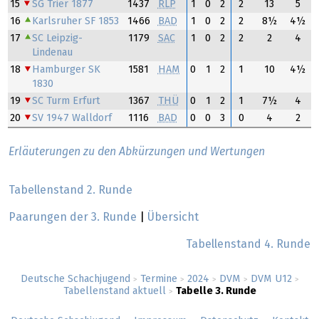
15
SG Trier 1877
1437
RLP
1
0
2
2
13
5
16
Karlsruher SF 1853
1466
BAD
1
0
2
2
8½
4½
17
SC Leipzig-
1179
SAC
1
0
2
2
2
4
Lindenau
18
Hamburger SK
1581
HAM
0
1
2
1
10
4½
1830
19
SC Turm Erfurt
1367
THÜ
0
1
2
1
7½
4
20
SV 1947 Walldorf
1116
BAD
0
0
3
0
4
2
Erläuterungen zu den Abkürzungen und Wertungen
Tabellenstand 2. Runde
Paarungen der 3. Runde
|
Übersicht
Tabellenstand 4. Runde
Deutsche Schachjugend
Termine
2024
DVM
DVM U12
>
>
>
>
>
Tabellenstand aktuell
Tabelle 3. Runde
>