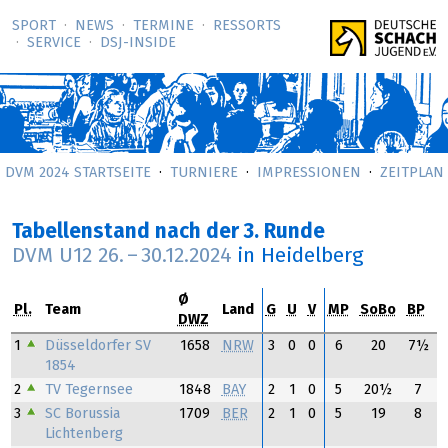
SPORT
NEWS
TERMINE
RESSORTS
SERVICE
DSJ-­INSIDE
DVM 2024 STARTSEITE
TURNIERE
IMPRESSIONEN
ZEITPLAN
Tabellenstand nach der 3. Runde
DVM U12
26.
–
30.12.2024
in Heidelberg
Ø
Pl.
Team
Land
G
U
V
MP
SoBo
BP
DWZ
1
Düsseldorfer SV
1658
NRW
3
0
0
6
20
7½
1854
2
TV Tegernsee
1848
BAY
2
1
0
5
20½
7
3
SC Borussia
1709
BER
2
1
0
5
19
8
Lichtenberg