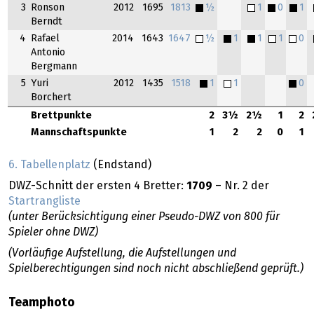
3
Ronson
2012
1695
1813
½
1
0
1
Berndt
4
Rafael
2014
1643
1647
½
1
1
1
0
Antonio
Bergmann
5
Yuri
2012
1435
1518
1
1
0
Borchert
Brettpunkte
2
3½
2½
1
2
Mannschaftspunkte
1
2
2
0
1
6. Tabellenplatz
(Endstand)
DWZ-Schnitt der ersten 4 Bretter:
1709
– Nr. 2 der
Startrangliste
(unter Berücksichtigung einer Pseudo-DWZ von 800 für
Spieler ohne DWZ)
(Vorläufige Aufstellung, die Aufstellungen und
Spielberechtigungen sind noch nicht abschließend geprüft.)
Teamphoto