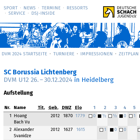
SPORT
NEWS
TERMINE
RESSORTS
SERVICE
DSJ-­INSIDE
DVM 2024 STARTSEITE
TURNIERE
IMPRESSIONEN
ZEITPLAN
SC Borussia Lichtenberg
DVM U12
26.
–
30.12.2024
in Heidelberg
Aufstellung
Nr.
Name
Tit.
Geb.
DWZ
Elo
1
2
3
4
5
1
Hoang
2012
1870
1779
0
½
½
0
1
Bach Vu
2
Alexander
2012
1627
1615
1
0
0
Svanidze