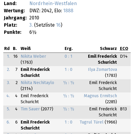
Land:
Nordrhein-Westfalen
Wertung:
DWZ: 2042, Elo:
1888
Jahrgang:
2010
Platz:
3.
(Setzliste
16
)
Punkte:
6½
Rd
B.
Weiß
Erg.
Schwarz
ECO
1.
16
Nikita Weber
0 : 1
Emil Frederick
D14
(1763)
Schuricht
2.
7
Emil Frederick
1 : 0
Ilya Zomartova
Schuricht
(1783)
3.
2
Nikita Nechitaylo
½ : ½
Emil Frederick
(2114)
Schuricht
4.
4
Emil Frederick
½ : ½
Magnus Ermitsch
Schuricht
(2285)
5.
4
Tim Sauer
(2077)
½ : ½
Emil Frederick
B13
Schuricht
6.
6
Emil Frederick
1 : 0
Tugrul Türel
(1966)
Schuricht