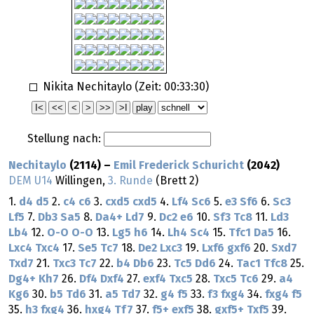
Nikita Nechitaylo (Zeit:
00:33:30
)
Stellung nach:
Nechitaylo
(2114) –
Emil Frederick Schuricht
(2042)
DEM U14
Willingen,
3. Runde
(Brett 2)
1.
d4
d5
2.
c4
c6
3.
cxd5
cxd5
4.
Lf4
Sc6
5.
e3
Sf6
6.
Sc3
Lf5
7.
Db3
Sa5
8.
Da4+
Ld7
9.
Dc2
e6
10.
Sf3
Tc8
11.
Ld3
Lb4
12.
O-O
O-O
13.
Lg5
h6
14.
Lh4
Sc4
15.
Tfc1
Da5
16.
Lxc4
Txc4
17.
Se5
Tc7
18.
De2
Lxc3
19.
Lxf6
gxf6
20.
Sxd7
Txd7
21.
Txc3
Tc7
22.
b4
Db6
23.
Tc5
Dd6
24.
Tac1
Tfc8
25.
Dg4+
Kh7
26.
Df4
Dxf4
27.
exf4
Txc5
28.
Txc5
Tc6
29.
a4
Kg6
30.
b5
Td6
31.
a5
Td7
32.
g4
f5
33.
f3
fxg4
34.
fxg4
f5
35.
h3
fxg4
36.
hxg4
Tf7
37.
f5+
exf5
38.
gxf5+
Txf5
39.