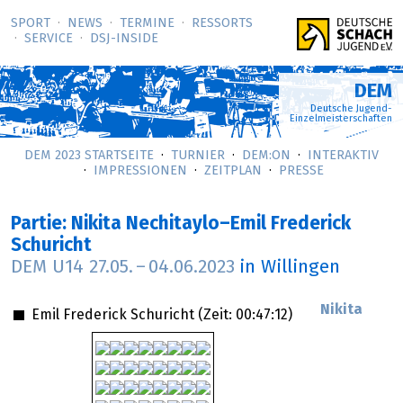
SPORT
NEWS
TERMINE
RESSORTS
SERVICE
DSJ-­INSIDE
DEM
Deutsche Jugend-
Einzelmeisterschaften
DEM 2023 STARTSEITE
TURNIER
DEM:ON
INTERAKTIV
IMPRESSIONEN
ZEITPLAN
PRESSE
Partie: Nikita Nechitaylo–Emil Frederick
Schuricht
DEM U14
27.05.
–
04.06.2023
in Willingen
Nikita
Emil Frederick Schuricht (Zeit:
00:47:12
)