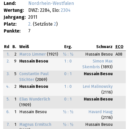
Land:
Nordrhein-Westfalen
Wertung:
DWZ: 2284, Elo:
2304
Jahrgang:
2011
Platz:
2.
(Setzliste
2
)
Punkte:
7
Rd
B.
Weiß
Erg.
Schwarz
ECO
1.
2
Marco Limmer
(1921)
½ : ½
Hussain Besou
A08
2.
9
Hussain Besou
1 : 0
Simon Max
Skembris
(1893)
3.
5
Constantin Paul
0 : 1
Hussain Besou
Stichter
(2069)
4.
2
Hussain Besou
1 : 0
Levi Malinowsky
(2116)
5.
1
Elias Wunderlich
0 : 1
Hussain Besou
(1909)
6.
1
Hussain Besou
½ : ½
Havard Haug
(2116)
7.
1
Magnus Ermitsch
½ : ½
Hussain Besou