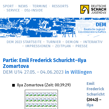
SPORT
NEWS
TERMINE
RESSORTS
SERVICE
DSJ-­INSIDE
DEM
Deutsche Jugend-
Einzelmeisterschaften
DEM 2023 STARTSEITE
TURNIER
DEM:ON
INTERAKTIV
IMPRESSIONEN
ZEITPLAN
PRESSE
Partie: Emil Frederick Schuricht–Ilya
Zomartova
DEM U14
27.05.
–
04.06.2023
in Willingen
Emil
Ilya Zomartova (Zeit:
00:39:29
)
Frederick
Schuricht
(2042) –
Ilya