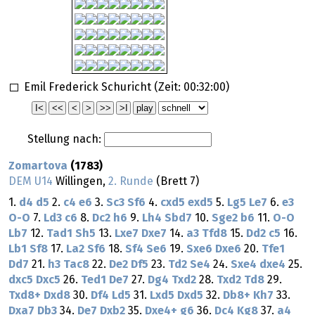
Emil Frederick Schuricht (Zeit:
00:32:00
)
Stellung nach:
Zomartova
(1783)
DEM U14
Willingen,
2. Runde
(Brett 7)
1.
d4
d5
2.
c4
e6
3.
Sc3
Sf6
4.
cxd5
exd5
5.
Lg5
Le7
6.
e3
O-O
7.
Ld3
c6
8.
Dc2
h6
9.
Lh4
Sbd7
10.
Sge2
b6
11.
O-O
Lb7
12.
Tad1
Sh5
13.
Lxe7
Dxe7
14.
a3
Tfd8
15.
Dd2
c5
16.
Lb1
Sf8
17.
La2
Sf6
18.
Sf4
Se6
19.
Sxe6
Dxe6
20.
Tfe1
Dd7
21.
h3
Tac8
22.
De2
Df5
23.
Td2
Se4
24.
Sxe4
dxe4
25.
dxc5
Dxc5
26.
Ted1
De7
27.
Dg4
Txd2
28.
Txd2
Td8
29.
Txd8+
Dxd8
30.
Df4
Ld5
31.
Lxd5
Dxd5
32.
Db8+
Kh7
33.
Dxa7
Db3
34.
De7
Dxb2
35.
Dxe4+
g6
36.
Dc4
Kg8
37.
a4