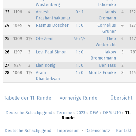
Wüstenberg
Ishcenko
23
1196
4
Arnesh
0 : 1
Jannis
4
13
Prashanthakumar
Cremann
24
1049
4
Rasmus Döscher
1 : 0
Cornelius
4
12
Gruner
25
1309
3½
Ole Ziem
½ : ½
Theo
4
11
Weibrecht
26
1297
3
Levi Paul Simon
1 : 0
Jakow
3
78
Bremermann
27
924
3
Lian König
1 : 0
Ben Fass
2
28
1068
1½
Aram
1 : 0
Moritz Franke
3
11
Khanbekyan
Tabelle der 11. Runde
vorherige Runde
Übersicht
Deutsche Schachjugend
Termine
2023
DEM
DEM U10
11.
>
>
>
>
>
Runde
Deutsche Schachjugend
Impressum
Datenschutz
Kontakt