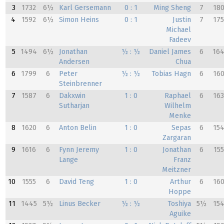
3
1732
6½
Karl Gersemann
0 : 1
Ming Sheng
7
18
4
1592
6½
Simon Heins
0 : 1
Justin
7
17
Michael
Fadeev
5
1494
6½
Jonathan
½ : ½
Daniel James
6
16
Andersen
Chua
6
1799
6
Peter
½ : ½
Tobias Hagn
6
16
Steinbrenner
7
1587
6
Dakxwin
1 : 0
Raphael
6
16
Sutharjan
Wilhelm
Menke
8
1620
6
Anton Belin
1 : 0
Sepas
6
15
Zargaran
9
1616
6
Fynn Jeremy
1 : 0
Jonathan
6
15
Lange
Franz
Meitzner
10
1555
6
David Teng
1 : 0
Arthur
6
16
Hoppe
11
1445
5½
Linus Becker
½ : ½
Toshiya
5½
15
Aguike