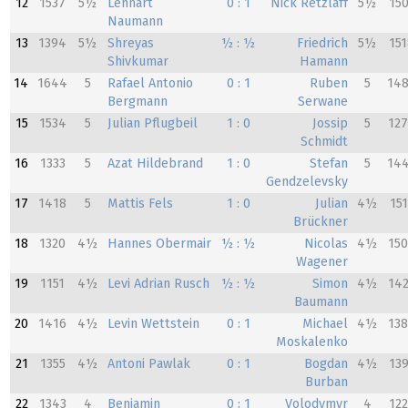
12
1537
5½
Lennart
0 : 1
Nick Retzlaff
5½
15
Naumann
13
1394
5½
Shreyas
½ : ½
Friedrich
5½
15
Shivkumar
Hamann
14
1644
5
Rafael Antonio
0 : 1
Ruben
5
14
Bergmann
Serwane
15
1534
5
Julian Pflugbeil
1 : 0
Jossip
5
12
Schmidt
16
1333
5
Azat Hildebrand
1 : 0
Stefan
5
14
Gendzelevsky
17
1418
5
Mattis Fels
1 : 0
Julian
4½
151
Brückner
18
1320
4½
Hannes Obermair
½ : ½
Nicolas
4½
15
Wagener
19
1151
4½
Levi Adrian Rusch
½ : ½
Simon
4½
14
Baumann
20
1416
4½
Levin Wettstein
0 : 1
Michael
4½
13
Moskalenko
21
1355
4½
Antoni Pawlak
0 : 1
Bogdan
4½
13
Burban
22
1343
4
Benjamin
0 : 1
Volodymyr
4
12