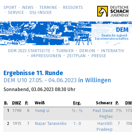
SPORT
NEWS
TERMINE
RESSORTS
SERVICE
DSJ-­INSIDE
DEM
Deutsche Jugend-
Einzelmeisterschaften
DEM 2023 STARTSEITE
TURNIER
DEM:ON
INTERAKTIV
IMPRESSIONEN
ZEITPLAN
PRESSE
Ergebnisse 11. Runde
DEM U10
27.05.
–
04.06.2023
in Willingen
Sonnabend,
03.06.2023
08:30 Uhr
B.
DWZ
P.
Weiß
Erg.
Schwarz
P.
DW
1
1798
8
Yunqi Li
½ : ½
Paul David
7½
17
Peglau
2
1915
7
Nazar Tarasenko
1 : 0
Harshill
7
15
Pradeep