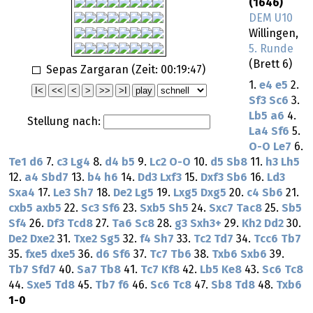
(1646)
DEM U10
Willingen,
5. Runde
(Brett 6)
Sepas Zargaran (Zeit:
00:19:47
)
1.
e4
e5
2.
Sf3
Sc6
3.
Lb5
a6
4.
Stellung nach:
La4
Sf6
5.
O-O
Le7
6.
Te1
d6
7.
c3
Lg4
8.
d4
b5
9.
Lc2
O-O
10.
d5
Sb8
11.
h3
Lh5
12.
a4
Sbd7
13.
b4
h6
14.
Dd3
Lxf3
15.
Dxf3
Sb6
16.
Ld3
Sxa4
17.
Le3
Sh7
18.
De2
Lg5
19.
Lxg5
Dxg5
20.
c4
Sb6
21.
cxb5
axb5
22.
Sc3
Sf6
23.
Sxb5
Sh5
24.
Sxc7
Tac8
25.
Sb5
Sf4
26.
Df3
Tcd8
27.
Ta6
Sc8
28.
g3
Sxh3+
29.
Kh2
Dd2
30.
De2
Dxe2
31.
Txe2
Sg5
32.
f4
Sh7
33.
Tc2
Td7
34.
Tcc6
Tb7
35.
fxe5
dxe5
36.
d6
Sf6
37.
Tc7
Tb6
38.
Txb6
Sxb6
39.
Tb7
Sfd7
40.
Sa7
Tb8
41.
Tc7
Kf8
42.
Lb5
Ke8
43.
Sc6
Tc8
44.
Sxe5
Td8
45.
Tb7
f6
46.
Sc6
Tc8
47.
Sb8
Td8
48.
Txb6
1-0