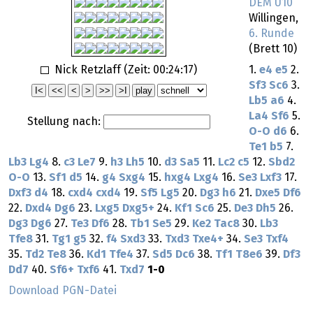
DEM U10
Willingen,
6. Runde
(Brett 10)
Nick Retzlaff (Zeit:
00:24:17
)
1.
e4
e5
2.
Sf3
Sc6
3.
Lb5
a6
4.
La4
Sf6
5.
Stellung nach:
O-O
d6
6.
Te1
b5
7.
Lb3
Lg4
8.
c3
Le7
9.
h3
Lh5
10.
d3
Sa5
11.
Lc2
c5
12.
Sbd2
O-O
13.
Sf1
d5
14.
g4
Sxg4
15.
hxg4
Lxg4
16.
Se3
Lxf3
17.
Dxf3
d4
18.
cxd4
cxd4
19.
Sf5
Lg5
20.
Dg3
h6
21.
Dxe5
Df6
22.
Dxd4
Dg6
23.
Lxg5
Dxg5+
24.
Kf1
Sc6
25.
De3
Dh5
26.
Dg3
Dg6
27.
Te3
Df6
28.
Tb1
Se5
29.
Ke2
Tac8
30.
Lb3
Tfe8
31.
Tg1
g5
32.
f4
Sxd3
33.
Txd3
Txe4+
34.
Se3
Txf4
35.
Td2
Te8
36.
Kd1
Tfe4
37.
Sd5
Dc6
38.
Tf1
T8e6
39.
Df3
Dd7
40.
Sf6+
Txf6
41.
Txd7
1-0
Download PGN-Datei