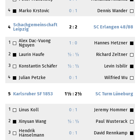
4
Marko Krstovic
0 : 1
Dennis Wander
Schachgemeinschaft
4
2 : 2
SC Erlangen 48/88
Leipzig
Alex Dac-Vuong
1
1 : 0
Hannes Hetzner
Nguyen
2
Laurin Haufe
½ : ½
Richard Zeltner
3
Konstantin Schäfer
½ : ½
Levin Isbilir
4
Julian Petzke
0 : 1
Wilfried Wu
5
Karlsruher SF 1853
1½ : 2½
SC Turm Lüneburg
1
Linus Koll
0 : 1
Jeremy Hommer
2
Xinyuan Wang
½ : ½
Paul Wusterack
Hendrik
3
0 : 1
David Rennkamp
Hänselmann