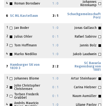
Johannes
4
Roman Borodaev
1 : 0
Rennkamp
Schachgemeinschaft
6
SC ML Kastellaun
3 : 1
Porz
1
Jan Boder
1 : 0
Jonas Gallasch
2
Julius Ohler
0 : 1
Rafael Sabirov
3
Tom Hoffmann
1 : 0
Jannis Bolz
4
Marko Nedilko
1 : 0
Jakob Laudwein
SC Bavaria
Hamburger SK von
7
2 : 2
Regensburg von
1830 3
1881
1
Johannes Blome
1 : 0
Artur Steinhauer
John Christopher
2
0 : 1
Carina Hiebner
Christensen
Torben Frederik
3
0 : 1
Naum Aumüller
Grabbel
Andrés Mauricio
4
1 : 0
Liliane Pavlov