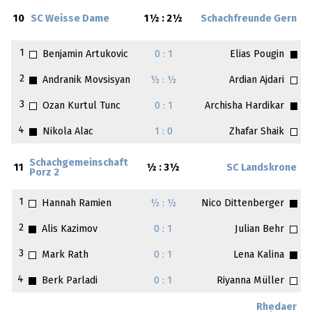
10
SC Weisse Dame
1½ : 2½
Schachfreunde Gern
1
Benjamin Artukovic
0 : 1
Elias Pougin
2
Andranik Movsisyan
½ : ½
Ardian Ajdari
3
Ozan Kurtul Tunc
0 : 1
Archisha Hardikar
4
Nikola Alac
1 : 0
Zhafar Shaik
Schachgemeinschaft
11
½ : 3½
SC Landskrone
Porz 2
1
Hannah Ramien
½ : ½
Nico Dittenberger
2
Alis Kazimov
0 : 1
Julian Behr
3
Mark Rath
0 : 1
Lena Kalina
4
Berk Parladi
0 : 1
Riyanna Müller
Rhedaer