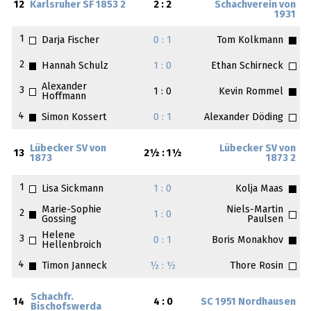
12
Karlsruher SF 1853 2
2 : 2
Schachverein von
1931
1
Darja Fischer
0 : 1
Tom Kolkmann
2
Hannah Schulz
1 : 0
Ethan Schirneck
Alexander
3
1 : 0
Kevin Rommel
Hoffmann
4
Simon Kossert
0 : 1
Alexander Döding
Lübecker SV von
Lübecker SV von
13
2½ : 1½
1873
1873 2
1
Lisa Sickmann
1 : 0
Kolja Maas
Marie-Sophie
Niels-Martin
2
1 : 0
Gossing
Paulsen
Helene
3
0 : 1
Boris Monakhov
Hellenbroich
4
Timon Janneck
½ : ½
Thore Rosin
Schachfr.
14
4 : 0
SC 1951 Nordhausen
Bischofswerda