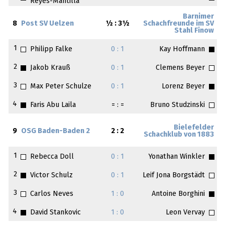
Reyes-Mantilla
Barnimer
8
Post SV Uelzen
½ : 3½
Schachfreunde im SV
Stahl Finow
1
Philipp Falke
0 : 1
Kay Hoffmann
2
Jakob Krauß
0 : 1
Clemens Beyer
3
Max Peter Schulze
0 : 1
Lorenz Beyer
4
Faris Abu Laila
= : =
Bruno Studzinski
Bielefelder
9
OSG Baden-Baden 2
2 : 2
Schachklub von 1883
1
Rebecca Doll
0 : 1
Yonathan Winkler
2
Victor Schulz
0 : 1
Leif Jona Borgstädt
3
Carlos Neves
1 : 0
Antoine Borghini
4
David Stankovic
1 : 0
Leon Vervay