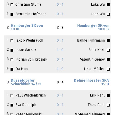
3
Christian Gluma
0 : 1
Luka Wu
4
Benjamin Hofmann
0 : 1
Leon Wu
Hamburger SK von
Hamburger SK von
2
2 : 2
1830
1830 2
1
Jakob Weihrauch
0 : 1
Bahne Fuhrmann
2
Isaac Garner
1 : 0
Felix Kort
3
Florian von Krosigk
0 : 1
Valentin Genov
4
Da Huo
1 : 0
Linus Müller
Düsseldorfer
Delmenhorster SK V
3
0 : 4
Schachklub 14/25
1931
1
Paul Wiedenbruch
0 : 1
Erik Pahl
2
Eva Rudolph
0 : 1
Theis Pahl
3
Peter Mukovskiy
0 : 1
Mohamad Alhamid