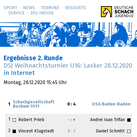
SPORT
NEWS
TERMINE
RESSORTS
SERVICE
DSJ-­INSIDE
Ergebnisse 2. Runde
DSJ Weihnachtsturnier U16: Lasker
28.12.2020
in Internet
Montag,
28.12.2020
15:45 Uhr
Schachgesellschaft
1
0 : 4
OSG Baden-Baden
Bochum 1931
1
Robert Prieb
- : +
Andrei Ioan Trifan
2
Vincent Klugstedt
0 : 1
Daniel Schmitt