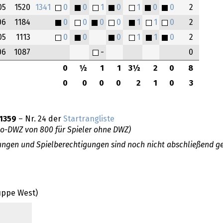
05
1520
1341
0
0
1
0
1
0
0
2
06
1184
0
0
0
0
1
1
0
2
05
1113
0
0
0
1
1
0
2
06
1087
-
0
0
½
1
1
3½
2
0
8
0
0
0
0
2
1
0
3
1359
– Nr. 24 der
Startrangliste
do-DWZ von 800 für Spieler ohne DWZ)
llungen und Spielberechtigungen sind noch nicht abschließend ge
uppe West)