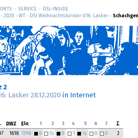
SORTS
SERVICE
DSJ-­INSIDE
2020
WT
DSJ Weihnachtsturnier U16: Lasker
Schachgem
>
>
>
>
z 2
16: Lasker
28.12.2020
in Internet
.
DWZ
Elo
1
2
3
4
5
6
7
Σ
07
1618
1396
0
½
0
1
½
0
0
2