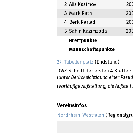
2
Alis Kazimov
20
3
Mark Rath
20
4
Berk Parladi
20
5
Sahin Kazimzada
20
Brettpunkte
Mannschaftspunkte
27. Tabellenplatz
(Endstand)
DWZ-Schnitt der ersten 4 Bretter:
(unter Berücksichtigung einer Pseu
(Vorläufige Aufstellung, die Aufste
Vereinsinfos
Nordrhein-Westfalen
(Regionalgr