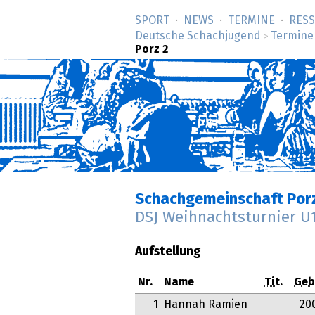
SPORT
NEWS
TERMINE
RES
Deutsche Schachjugend
Termine
>
Porz 2
Schachgemeinschaft Por
DSJ Weihnachtsturnier U
Aufstellung
Nr.
Name
Tit.
Geb
1
Hannah Ramien
20