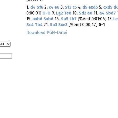
1.
d4
Sf6
2.
c4
e6
3.
Sf3
c5
4.
d5
exd5
5.
cxd5
d
0:00:01]
O-O
9.
Lg2
Te8
10.
Sd2
a6
11.
a4
Sbd7
15.
axb6
Sxb6
16.
Sa5
Lb7
[%emt 0:01:06] 17.
Le
Sc4
Tb4
21.
Sa3
Sxe3
[%emt 0:00:47]
0-1
Download PGN-Datei