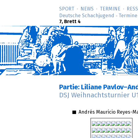
SPORT
NEWS
TERMINE
RES
Deutsche Schachjugend
Termine
>
7, Brett 4
Partie: Liliane Pavlov–An
DSJ Weihnachtsturnier U
Andrés Mauricio Reyes-Ma