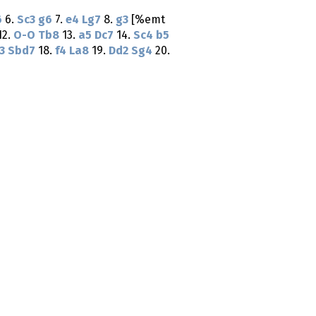
6
6.
Sc3
g6
7.
e4
Lg7
8.
g3
[%emt
12.
O-O
Tb8
13.
a5
Dc7
14.
Sc4
b5
3
Sbd7
18.
f4
La8
19.
Dd2
Sg4
20.