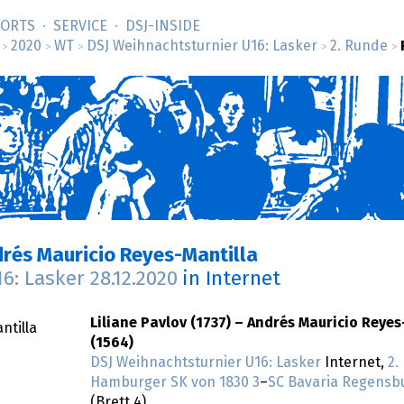
SORTS
SERVICE
DSJ-­INSIDE
2020
WT
DSJ Weihnachtsturnier U16: Lasker
2. Runde
>
>
>
>
>
drés Mauricio Reyes-Mantilla
16: Lasker
28.12.2020
in Internet
Liliane Pavlov (1737) – Andrés Mauricio Reyes
ntilla
(1564)
DSJ Weihnachtsturnier U16: Lasker
Internet,
2.
Hamburger SK von 1830 3
–
SC Bavaria Regensb
(Brett 4)