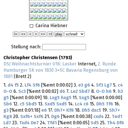
Carina Hiebner
Stellung nach:
Christopher Christensen (1793)
DSJ Weihnachtsturnier U16: Lasker
Internet,
2. Runde
Hamburger SK von 1830 3
–
SC Bavaria Regensburg von
1881
(Brett 2)
1.
d4
f5
2.
Lf4
Sf6
[%emt 0:00:02] 3.
e3
g6
4.
Sf3
Lg7
5.
c4
O-O
6.
Sc3
[%emt 0:00:02]
d6
7.
Le2
Sbd7
8.
O-O
h6
9.
h3
g5
[%emt 0:00:09] 10.
Lxg5
hxg5
11.
Sxg5
[%emt 0:00:00]
Sb6
12.
c5
Sbd5
13.
Sxd5
Sxd5
14.
Lc4
c6
15.
Dh5
Tf6
16.
g3
[%emt 0:01:18]
e6
17.
Dh7+
Kf8
18.
Dh5
dxc5
19.
Sh7+
Kg8
20.
Sxf6+
Sxf6
21.
Dg6
[%emt 0:00:38]
cxd4
22.
Tad1
Ld7
23.
Txd4
De7
24.
Tfd1
[%emt 0:00:05]
Sd5
25.
Th4
Df6