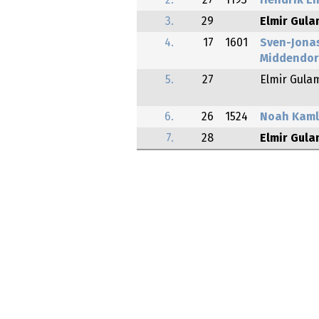
2.
27
1193
Hendrik E
3.
29
Elmir Gul
4.
17
1601
Sven-Jona
Middendor
5.
27
Elmir Gula
6.
26
1524
Noah Kaml
7.
28
Elmir Gul