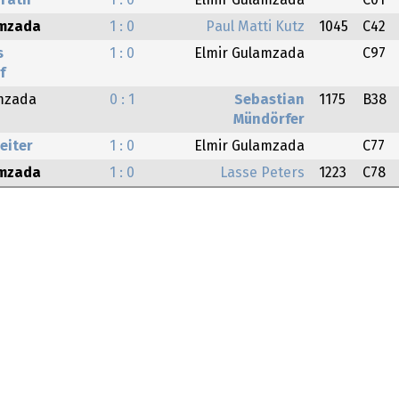
hrath
1 : 0
Elmir Gulamzada
C01
amzada
1 : 0
Paul Matti Kutz
1045
C42
s
1 : 0
Elmir Gulamzada
C97
f
mzada
0 : 1
Sebastian
1175
B38
Mündörfer
eiter
1 : 0
Elmir Gulamzada
C77
amzada
1 : 0
Lasse Peters
1223
C78