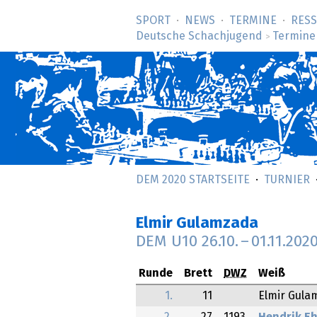
SPORT
NEWS
TERMINE
RES
Deutsche Schachjugend
Termine
>
DEM 2020 STARTSEITE
TURNIER
Elmir Gulamzada
DEM U10
26.10.
–
01.11.202
Runde
Brett
DWZ
Weiß
1.
11
Elmir Gula