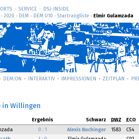
SORTS
SERVICE
DSJ-­INSIDE
2020
DEM
DEM U10
Startrangliste
Elmir Gulamzada
>
>
>
>
>
DEM:ON
INTERAKTIV
IMPRESSIONEN
ZEITPLAN
PR
0
in Willingen
Ergebnis
Schwarz
DWZ
ECO
mzada
0 : 1
Alexis Buchinger
1583
C54