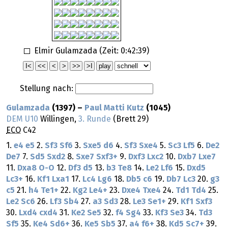
Elmir Gulamzada (Zeit:
0:42:39
)
Stellung nach:
Gulamzada
(1397) –
Paul Matti Kutz
(1045)
DEM U10
Willingen,
3. Runde
(Brett 29)
ECO
C42
1.
e4
e5
2.
Sf3
Sf6
3.
Sxe5
d6
4.
Sf3
Sxe4
5.
Sc3
Lf5
6.
De2
De7
7.
Sd5
Sxd2
8.
Sxe7
Sxf3+
9.
Dxf3
Lxc2
10.
Dxb7
Lxe7
11.
Dxa8
O-O
12.
Df3
d5
13.
b3
Te8
14.
Le2
Lf6
15.
Dxd5
Lc3+
16.
Kf1
Lxa1
17.
Lc4
Lg6
18.
Db5
c6
19.
Db7
Lc3
20.
g3
c5
21.
h4
Te1+
22.
Kg2
Le4+
23.
Dxe4
Txe4
24.
Td1
Td4
25.
Le2
Sc6
26.
Lf3
Sb4
27.
a3
Sd3
28.
Le3
Se1+
29.
Kf1
Sxf3
30.
Lxd4
cxd4
31.
Ke2
Se5
32.
f4
Sg4
33.
Kf3
Se3
34.
Td3
Sf5
35.
Ke4
Sd6+
36.
Ke5
Sb5
37.
a4
f6+
38.
Kd5
Sc7+
39.