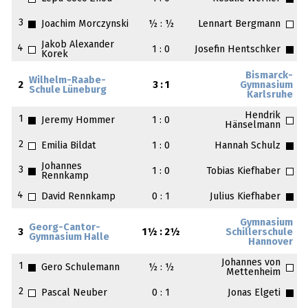
3
Joachim Morczynski
½ : ½
Lennart Bergmann
Jakob Alexander
4
1 : 0
Josefin Hentschker
Korek
Bismarck-
Wilhelm-Raabe-
2
3 : 1
Gymnasium
Schule Lüneburg
Karlsruhe
Hendrik
1
Jeremy Hommer
1 : 0
Hänselmann
2
Emilia Bildat
1 : 0
Hannah Schulz
Johannes
3
1 : 0
Tobias Kiefhaber
Rennkamp
4
David Rennkamp
0 : 1
Julius Kiefhaber
Gymnasium
Georg-Cantor-
3
1½ : 2½
Schillerschule
Gymnasium Halle
Hannover
Johannes von
1
Gero Schulemann
½ : ½
Mettenheim
2
Pascal Neuber
0 : 1
Jonas Elgeti