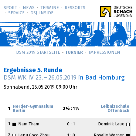
SPORT
NEWS
TERMINE
RESSORTS
SERVICE
DSJ-­INSIDE
DSM 2019 STARTSEITE
TURNIER
IMPRESSIONEN
Ergebnisse 5. Runde
DSM WK IV
23.
–
26.05.2019
in Bad Homburg
Sonnabend,
25.05.2019
09:00 Uhr
Herder-Gymnasium
Leibnizschule
1
2½ : 1½
Berlin
Offenbach
1
Nam Tham
0 : 1
Dominik Laux
2
Lepu Coco Zhou
1 : 0
Rosalie Werner