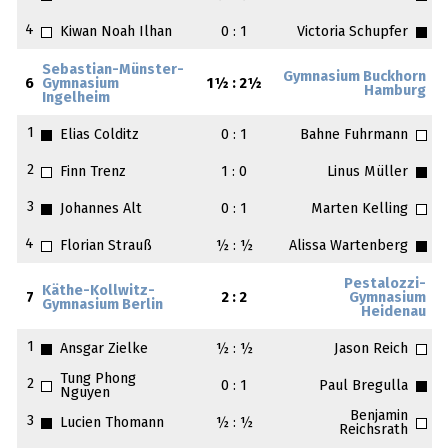
4
Kiwan Noah Ilhan
0 : 1
Victoria Schupfer
Sebastian-Münster-
Gymnasium Buckhorn
6
Gymnasium
1½ : 2½
Hamburg
Ingelheim
1
Elias Colditz
0 : 1
Bahne Fuhrmann
2
Finn Trenz
1 : 0
Linus Müller
3
Johannes Alt
0 : 1
Marten Kelling
4
Florian Strauß
½ : ½
Alissa Wartenberg
Pestalozzi-
Käthe-Kollwitz-
7
2 : 2
Gymnasium
Gymnasium Berlin
Heidenau
1
Ansgar Zielke
½ : ½
Jason Reich
Tung Phong
2
0 : 1
Paul Bregulla
Nguyen
Benjamin
3
Lucien Thomann
½ : ½
Reichsrath