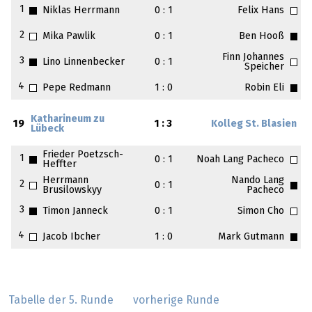
1
Niklas Herrmann
0 : 1
Felix Hans
2
Mika Pawlik
0 : 1
Ben Hooß
Finn Johannes
3
Lino Linnenbecker
0 : 1
Speicher
4
Pepe Redmann
1 : 0
Robin Eli
Katharineum zu
19
1 : 3
Kolleg St. Blasien
Lübeck
Frieder Poetzsch-
1
0 : 1
Noah Lang Pacheco
Heffter
Herrmann
Nando Lang
2
0 : 1
Brusilowskyy
Pacheco
3
Timon Janneck
0 : 1
Simon Cho
4
Jacob Ibcher
1 : 0
Mark Gutmann
Tabelle der 5. Runde
vorherige Runde