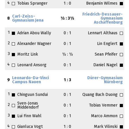
4
Tobias Spranger
1 : 0
Benjamin Wilmes
Friedrich-Dessauer-
Carl-Zeiss-
8
½ : 3½
Gymnasium
Gymnasium Jena
Aschaffenburg
1
Adrian Abou Wally
0 : 1
Lennart Althaus
2
Alexander Wagner
0 : 1
Lin Englert
3
Moritz Link
½ : ½
Sean Pfeifer
4
Leonard Ansorg
0 : 1
Daniel Nagel
Leonardo-Da-Vinci
Dürer-Gymnasium
9
1 : 3
Campus Nauen
Nürnberg
1
Chinguun Sundui
0 : 1
Quang Bach Duong
Sven-Jonas
2
0 : 1
Tobias Vemmer
Middendorf
3
Lui Finn Wahl
0 : 1
Marco Ammon
4
Gianluca Vogt
1 : 0
Mark Vilinski