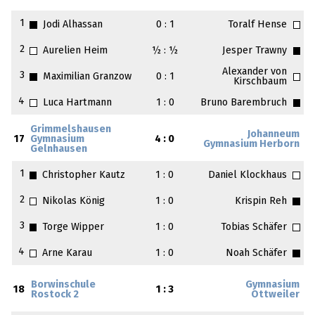
1
Jodi Alhassan
0 : 1
Toralf Hense
2
Aurelien Heim
½ : ½
Jesper Trawny
Alexander von
3
Maximilian Granzow
0 : 1
Kirschbaum
4
Luca Hartmann
1 : 0
Bruno Barembruch
Grimmelshausen
Johanneum
17
Gymnasium
4 : 0
Gymnasium Herborn
Gelnhausen
1
Christopher Kautz
1 : 0
Daniel Klockhaus
2
Nikolas König
1 : 0
Krispin Reh
3
Torge Wipper
1 : 0
Tobias Schäfer
4
Arne Karau
1 : 0
Noah Schäfer
Borwinschule
Gymnasium
18
1 : 3
Rostock 2
Ottweiler