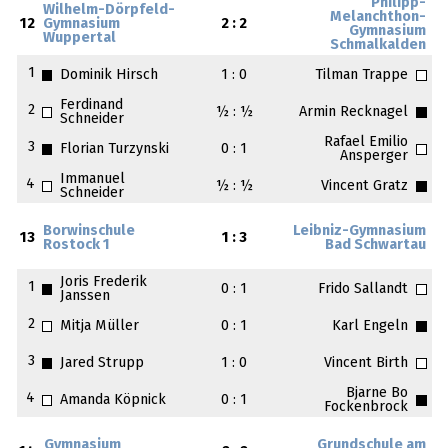
Philipp-
Wilhelm-Dörpfeld-
Melanchthon-
12
Gymnasium
2 : 2
Gymnasium
Wuppertal
Schmalkalden
1
Dominik Hirsch
1 : 0
Tilman Trappe
Ferdinand
2
½ : ½
Armin Recknagel
Schneider
Rafael Emilio
3
Florian Turzynski
0 : 1
Ansperger
Immanuel
4
½ : ½
Vincent Gratz
Schneider
Borwinschule
Leibniz-Gymnasium
13
1 : 3
Rostock 1
Bad Schwartau
Joris Frederik
1
0 : 1
Frido Sallandt
Janssen
2
Mitja Müller
0 : 1
Karl Engeln
3
Jared Strupp
1 : 0
Vincent Birth
Bjarne Bo
4
Amanda Köpnick
0 : 1
Fockenbrock
Gymnasium
Grundschule am