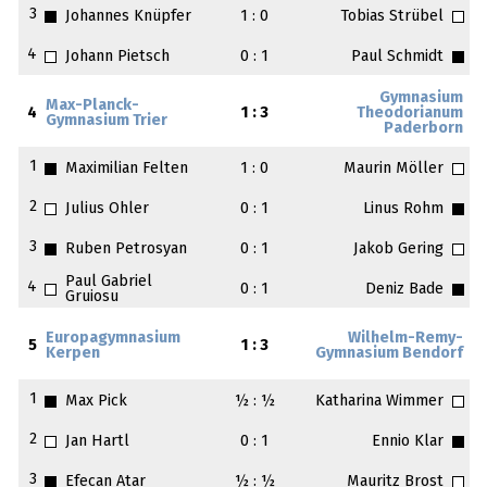
3
Johannes Knüpfer
1 : 0
Tobias Strübel
4
Johann Pietsch
0 : 1
Paul Schmidt
Gymnasium
Max-Planck-
4
1 : 3
Theodorianum
Gymnasium Trier
Paderborn
1
Maximilian Felten
1 : 0
Maurin Möller
2
Julius Ohler
0 : 1
Linus Rohm
3
Ruben Petrosyan
0 : 1
Jakob Gering
Paul Gabriel
4
0 : 1
Deniz Bade
Gruiosu
Europagymnasium
Wilhelm-Remy-
5
1 : 3
Kerpen
Gymnasium Bendorf
1
Max Pick
½ : ½
Katharina Wimmer
2
Jan Hartl
0 : 1
Ennio Klar
3
Efecan Atar
½ : ½
Mauritz Brost