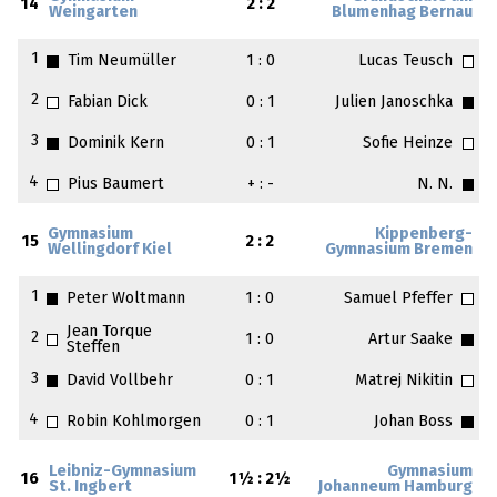
14
2 : 2
Weingarten
Blumenhag Bernau
1
Tim Neumüller
1 : 0
Lucas Teusch
2
Fabian Dick
0 : 1
Julien Janoschka
3
Dominik Kern
0 : 1
Sofie Heinze
4
Pius Baumert
+ : -
N. N.
Gymnasium
Kippenberg-
15
2 : 2
Wellingdorf Kiel
Gymnasium Bremen
1
Peter Woltmann
1 : 0
Samuel Pfeffer
Jean Torque
2
1 : 0
Artur Saake
Steffen
3
David Vollbehr
0 : 1
Matrej Nikitin
4
Robin Kohlmorgen
0 : 1
Johan Boss
Leibniz-Gymnasium
Gymnasium
16
1½ : 2½
St. Ingbert
Johanneum Hamburg