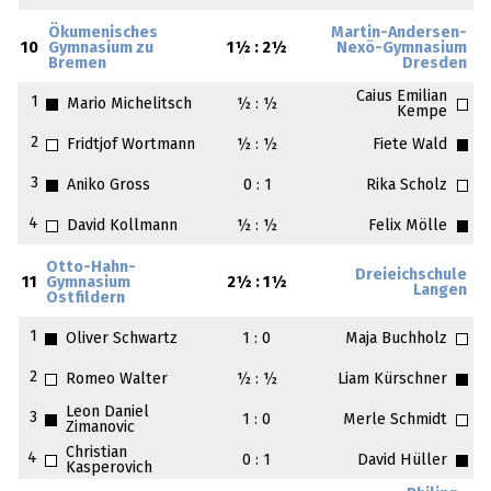
Ökumenisches
Martin-Andersen-
10
Gymnasium zu
1½ : 2½
Nexö-Gymnasium
Bremen
Dresden
Caius Emilian
1
Mario Michelitsch
½ : ½
Kempe
2
Fridtjof Wortmann
½ : ½
Fiete Wald
3
Aniko Gross
0 : 1
Rika Scholz
4
David Kollmann
½ : ½
Felix Mölle
Otto-Hahn-
Dreieichschule
11
Gymnasium
2½ : 1½
Langen
Ostfildern
1
Oliver Schwartz
1 : 0
Maja Buchholz
2
Romeo Walter
½ : ½
Liam Kürschner
Leon Daniel
3
1 : 0
Merle Schmidt
Zimanovic
Christian
4
0 : 1
David Hüller
Kasperovich