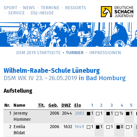
SPORT
NEWS
TERMINE
RESSORTS
SERVICE
DSJ-­INSIDE
DSM 2019 STARTSEITE
TURNIER
IMPRESSIONEN
Wilhelm-Raabe-Schule Lüneburg
DSM WK IV
23.
–
26.05.2019
in Bad Homburg
Aufstellung
Nr.
Name
Tit.
Geb.
DWZ
Elo
1
2
3
4
5
1
Jeremy
2006
2044
2083
1
1
1
½
1
Hommer
2
Emilia
2006
1632
1649
1
1
1
0
1
Bildat