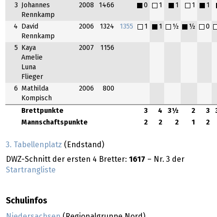
3
Johannes
2008
1466
0
1
1
1
1
Rennkamp
4
David
2006
1324
1355
1
1
½
½
0
Rennkamp
5
Kaya
2007
1156
Amelie
Luna
Flieger
6
Mathilda
2006
800
Kompisch
Brettpunkte
3
4
3½
2
3
Mannschaftspunkte
2
2
2
1
2
3. Tabellenplatz
(Endstand)
DWZ-Schnitt der ersten 4 Bretter:
1617
– Nr. 3 der
Startrangliste
Schulinfos
Niedersachsen
(Regionalgruppe Nord)