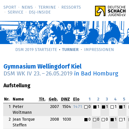
SPORT
NEWS
TERMINE
RESSORTS
SERVICE
DSJ-­INSIDE
DSM 2019 STARTSEITE
TURNIER
IMPRESSIONEN
Gymnasium Wellingdorf Kiel
DSM WK IV
23.
–
26.05.2019
in Bad Homburg
Aufstellung
Nr.
Name
Tit.
Geb.
DWZ
Elo
1
2
3
4
5
1
Peter
2007
1504
1471
0
1
1
1
1
Woltmann
2
Jean Torque
2008
1030
0
0
0
1
1
Steffen