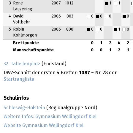
3
Rene
2007
1012
1
1
Lauzening
4
David
2006
803
0
0
0
0
Vollbehr
5
Robin
2006
800
0
0
1
0
Kohlmorgen
Brettpunkte
0
1
2
4
2
Mannschaftspunkte
0
0
1
2
1
32. Tabellenplatz
(Endstand)
DWZ-Schnitt der ersten 4 Bretter:
1087
– Nr. 28 der
Startrangliste
Schulinfos
Schleswig-Holstein
(Regionalgruppe Nord)
Weitere Infos: Gymnasium Wellingdorf Kiel
Website Gymnasium Wellingdorf Kiel