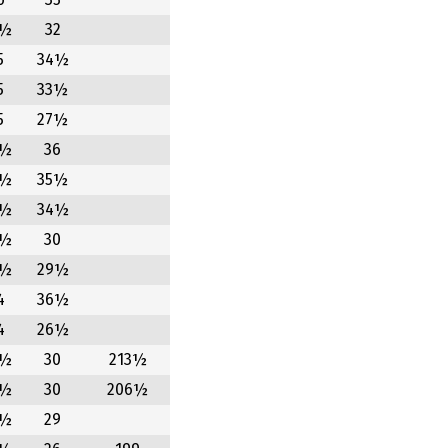
6
35
5½
32
5
34½
5
33½
5
27½
4½
36
4½
35½
4½
34½
4½
30
4½
29½
4
36½
4
26½
3½
30
213½
3½
30
206½
3½
29