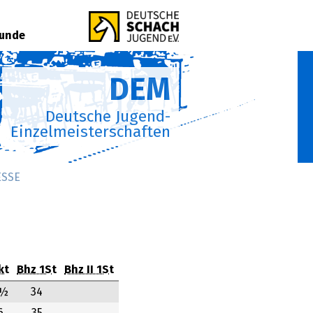
Runde
DEM
Deutsche Jugend-
Einzelmeisterschaften
ESSE
kt
Bhz 1St
Bhz II 1St
6½
34