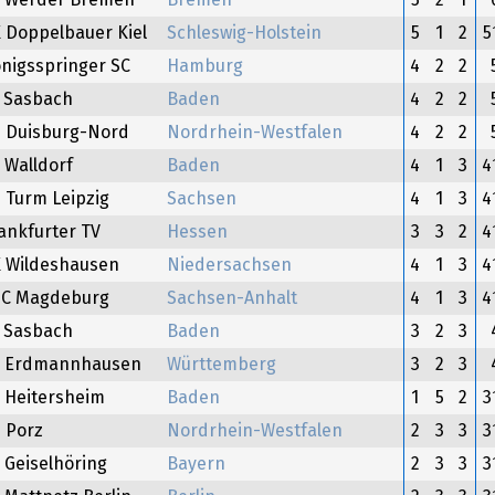
 Werder Bremen
Bremen
5
2
1
 Doppelbauer Kiel
Schleswig-Holstein
5
1
2
nigsspringer SC
Hamburg
4
2
2
 Sasbach
Baden
4
2
2
 Duisburg-Nord
Nordrhein-Westfalen
4
2
2
 Walldorf
Baden
4
1
3
 Turm Leipzig
Sachsen
4
1
3
ankfurter TV
Hessen
3
3
2
 Wildeshausen
Niedersachsen
4
1
3
C Magdeburg
Sachsen-Anhalt
4
1
3
 Sasbach
Baden
3
2
3
C Erdmannhausen
Württemberg
3
2
3
 Heitersheim
Baden
1
5
2
 Porz
Nordrhein-Westfalen
2
3
3
 Geiselhöring
Bayern
2
3
3