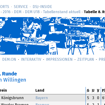
SORTS
SERVICE
DSJ-­INSIDE
2016
DEM
DEM U18
Tabellenstand aktuell
Tabelle 8. 
>
>
>
>
>
DEM:ON
INTERAKTIV
IMPRESSIONEN
ZEITPLAN
PR
. Runde
n Willingen
rein
Land
G
U
V
P
 Königsbrunn
Bayern
5
3
0