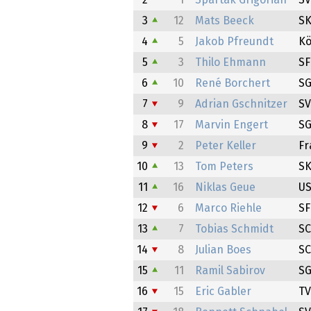
2
1
Spartak Grigorian
SV
3
12
Mats Beeck
SK
4
5
Jakob Pfreundt
Kö
5
3
Thilo Ehmann
SF
6
10
René Borchert
SG
7
9
Adrian Gschnitzer
SV
8
17
Marvin Engert
SG
9
2
Peter Keller
Fr
10
13
Tom Peters
SK
11
16
Niklas Geue
US
12
6
Marco Riehle
SF
13
7
Tobias Schmidt
S
14
8
Julian Boes
SC
15
11
Ramil Sabirov
SG
16
15
Eric Gabler
TV