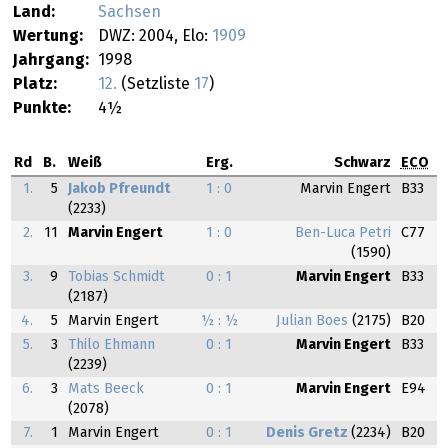
Land:
Sachsen
Wertung:
DWZ: 2004, Elo:
1909
Jahrgang:
1998
Platz:
12.
(Setzliste
17
)
Punkte:
4½
Rd
B.
Weiß
Erg.
Schwarz
ECO
1.
5
Jakob Pfreundt
1 : 0
Marvin Engert
B33
(2233)
2.
11
Marvin Engert
1 : 0
Ben-Luca Petri
C77
(1590)
3.
9
Tobias Schmidt
0 : 1
Marvin Engert
B33
(2187)
4.
5
Marvin Engert
½ : ½
Julian Boes
(2175)
B20
5.
3
Thilo Ehmann
0 : 1
Marvin Engert
B33
(2239)
6.
3
Mats Beeck
0 : 1
Marvin Engert
E94
(2078)
7.
1
Marvin Engert
0 : 1
Denis Gretz
(2234)
B20