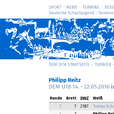
SPORT
NEWS
TERMINE
RES
Deutsche Schachjugend
Termine
>
DEM 2016 STARTSEITE
TURNIER
Philipp Reitz
DEM U18
14.
–
22.05.2016
i
Runde
Brett
DWZ
Weiß
1.
7
2187
Tobias Sch