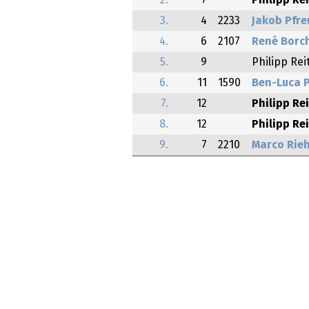
2.
7
Philipp Rei
3.
4
2233
Jakob Pfre
4.
6
2107
René Borc
5.
9
Philipp Rei
6.
11
1590
Ben-Luca P
7.
12
Philipp Rei
8.
12
Philipp Rei
9.
7
2210
Marco Rieh