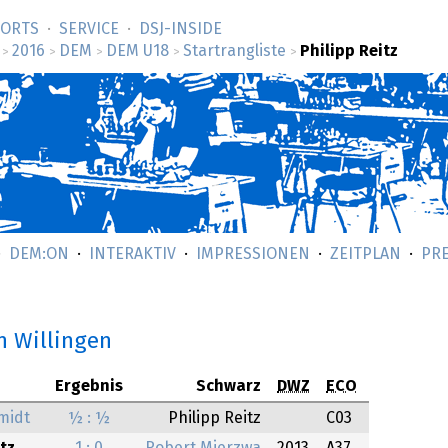
SORTS
SERVICE
DSJ-­INSIDE
2016
DEM
DEM U18
Startrangliste
Philipp Reitz
>
>
>
>
>
DEM:ON
INTERAKTIV
IMPRESSIONEN
ZEITPLAN
PR
n Willingen
Ergebnis
Schwarz
DWZ
ECO
midt
½ : ½
Philipp Reitz
C03