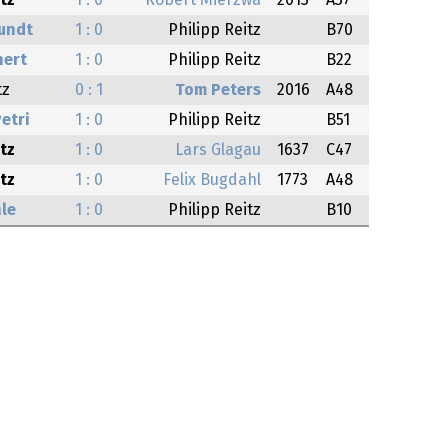
tz
1 : 0
Robert Mierzwa
2013
A37
undt
1 : 0
Philipp Reitz
B70
hert
1 : 0
Philipp Reitz
B22
tz
0 : 1
Tom Peters
2016
A48
etri
1 : 0
Philipp Reitz
B51
tz
1 : 0
Lars Glagau
1637
C47
tz
1 : 0
Felix Bugdahl
1773
A48
le
1 : 0
Philipp Reitz
B10