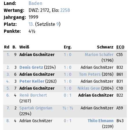
Land:
Baden
Wertung:
DWZ: 2172, Elo:
2258
Jahrgang:
1999
Platz:
13.
(Setzliste
9
)
Punkte:
4½
Rd
B.
Weiß
Erg.
Schwarz
ECO
1.
9
Adrian Gschnitzer
1 : 0
Marlon Schäfer
C55
(1796)
2.
3
Denis Gretz
(2234)
1 : 0
Adrian Gschnitzer
B32
3.
6
Adrian Gschnitzer
1 : 0
Tom Peters
(2016)
B61
4.
3
Peter Keller
(2262)
1 : 0
Adrian Gschnitzer
B31
5.
7
Adrian Gschnitzer
1 : 0
Niklas Geue
(2004)
C10
6.
4
René Borchert
0 : 1
Adrian Gschnitzer
B22
(2107)
7.
2
Spartak Grigorian
½ : ½
Adrian Gschnitzer
A59
(2294)
8.
4
Adrian Gschnitzer
0 : 1
Thilo Ehmann
B43
(2239)