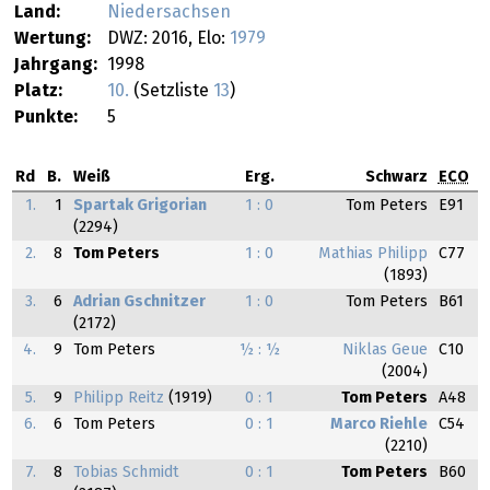
Land:
Niedersachsen
Wertung:
DWZ: 2016, Elo:
1979
Jahrgang:
1998
Platz:
10.
(Setzliste
13
)
Punkte:
5
Rd
B.
Weiß
Erg.
Schwarz
ECO
1.
1
Spartak Grigorian
1 : 0
Tom Peters
E91
(2294)
2.
8
Tom Peters
1 : 0
Mathias Philipp
C77
(1893)
3.
6
Adrian Gschnitzer
1 : 0
Tom Peters
B61
(2172)
4.
9
Tom Peters
½ : ½
Niklas Geue
C10
(2004)
5.
9
Philipp Reitz
(1919)
0 : 1
Tom Peters
A48
6.
6
Tom Peters
0 : 1
Marco Riehle
C54
(2210)
7.
8
Tobias Schmidt
0 : 1
Tom Peters
B60