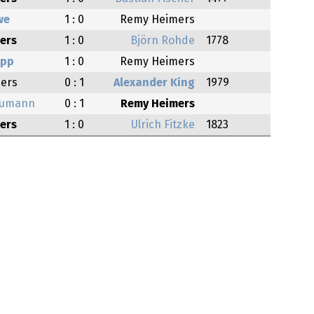
we
1 : 0
Remy Heimers
ers
1 : 0
Björn Rohde
1778
upp
1 : 0
Remy Heimers
ers
0 : 1
Alexander King
1979
aumann
0 : 1
Remy Heimers
ers
1 : 0
Ulrich Fitzke
1823