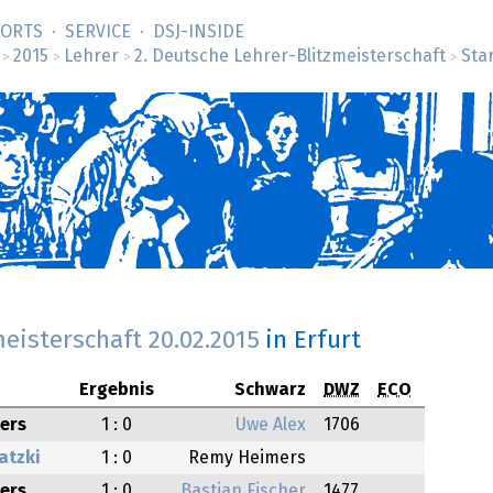
SORTS
SERVICE
DSJ-­INSIDE
2015
Lehrer
2. Deutsche Lehrer-Blitzmeisterschaft
Sta
>
>
>
>
meisterschaft
20.02.2015
in Erfurt
Ergebnis
Schwarz
DWZ
ECO
ers
1 : 0
Uwe Alex
1706
atzki
1 : 0
Remy Heimers
ers
1 : 0
Bastian Fischer
1477