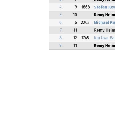
4.
9
1868
Stefan Ke
5.
10
Remy Heim
6.
6
2203
Michael R
7.
11
Remy Heim
8.
12
1745
Kai Uwe B
9.
11
Remy Heim