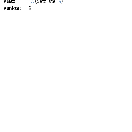
Platz:
17.
(Setzliste
14
)
Punkte:
5