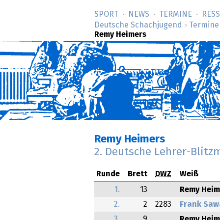
SPORT
NEWS
TERMINE
RES
Deutsche Schachjugend
Termine
>
Remy Heimers
Remy Heimers
2. Deutsche Lehrer-Blitz
Runde
Brett
DWZ
Weiß
1.
13
Remy Heim
2.
2
2283
Frank Saw
3.
9
Remy Heim