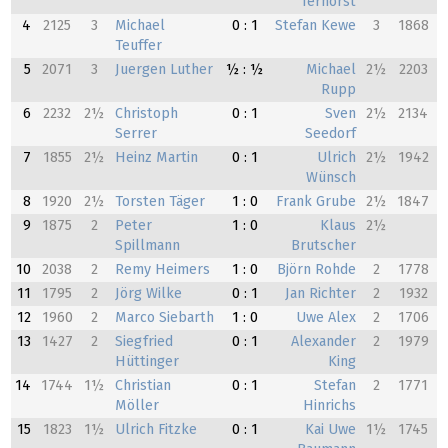
Terhorst
4
2125
3
Michael
0 : 1
Stefan Kewe
3
1868
Teuffer
5
2071
3
Juergen Luther
½ : ½
Michael
2½
2203
Rupp
6
2232
2½
Christoph
0 : 1
Sven
2½
2134
Serrer
Seedorf
7
1855
2½
Heinz Martin
0 : 1
Ulrich
2½
1942
Wünsch
8
1920
2½
Torsten Täger
1 : 0
Frank Grube
2½
1847
9
1875
2
Peter
1 : 0
Klaus
2½
Spillmann
Brutscher
10
2038
2
Remy Heimers
1 : 0
Björn Rohde
2
1778
11
1795
2
Jörg Wilke
0 : 1
Jan Richter
2
1932
12
1960
2
Marco Siebarth
1 : 0
Uwe Alex
2
1706
13
1427
2
Siegfried
0 : 1
Alexander
2
1979
Hüttinger
King
14
1744
1½
Christian
0 : 1
Stefan
2
1771
Möller
Hinrichs
15
1823
1½
Ulrich Fitzke
0 : 1
Kai Uwe
1½
1745