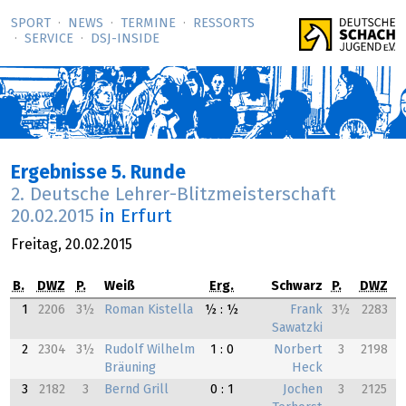
SPORT
NEWS
TERMINE
RESSORTS
SERVICE
DSJ-­INSIDE
Ergebnisse 5. Runde
2. Deutsche Lehrer-Blitzmeisterschaft
20.02.2015
in Erfurt
Freitag,
20.02.2015
B.
DWZ
P.
Weiß
Erg.
Schwarz
P.
DWZ
1
2206
3½
Roman Kistella
½ : ½
Frank
3½
2283
Sawatzki
2
2304
3½
Rudolf Wilhelm
1 : 0
Norbert
3
2198
Bräuning
Heck
3
2182
3
Bernd Grill
0 : 1
Jochen
3
2125