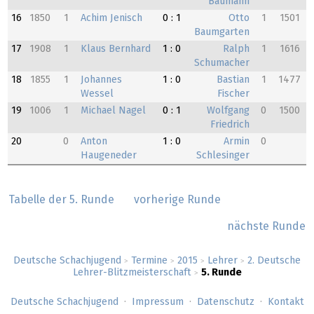
Baumann
16
1850
1
Achim Jenisch
0 : 1
Otto
1
1501
Baumgarten
17
1908
1
Klaus Bernhard
1 : 0
Ralph
1
1616
Schumacher
18
1855
1
Johannes
1 : 0
Bastian
1
1477
Wessel
Fischer
19
1006
1
Michael Nagel
0 : 1
Wolfgang
0
1500
Friedrich
20
0
Anton
1 : 0
Armin
0
Haugeneder
Schlesinger
Tabelle der 5. Runde
vorherige Runde
nächste Runde
Deutsche Schachjugend
Termine
2015
Lehrer
2. Deutsche
>
>
>
>
Lehrer-Blitzmeisterschaft
5. Runde
>
Deutsche Schachjugend
Impressum
Datenschutz
Kontakt