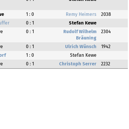
we
1 : 0
Remy Heimers
2038
uffer
0 : 1
Stefan Kewe
we
0 : 1
Rudolf Wilhelm
2304
Bräuning
we
0 : 1
Ulrich Wünsch
1942
orf
1 : 0
Stefan Kewe
we
0 : 1
Christoph Serrer
2232