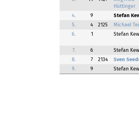
Hüttinger
4.
9
Stefan Ke
5.
4
2125
Michael Te
6.
1
Stefan Ke
7.
6
Stefan Ke
8.
7
2134
Sven Seed
9.
9
Stefan Ke