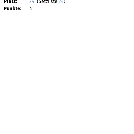
Platz:
24.
(Setzliste
24
)
Punkte:
4