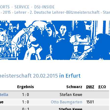
SORTS
SERVICE
DSJ-­INSIDE
2015
Lehrer
2. Deutsche Lehrer-Blitzmeisterschaft
Sta
>
>
>
>
meisterschaft
20.02.2015
in Erfurt
Ergebnis
Schwarz
DWZ
ECO
tella
1 : 0
Stefan Kewe
we
1 : 0
Otto Baumgarten
1501
0 : 1
Stefan Kewe