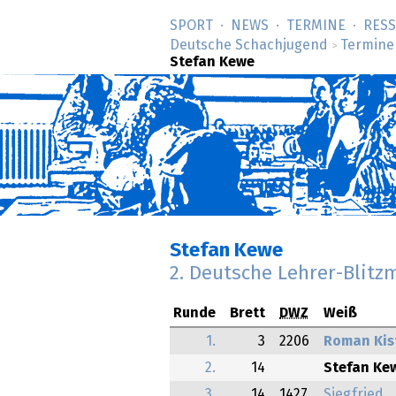
SPORT
NEWS
TERMINE
RES
Deutsche Schachjugend
Termine
>
Stefan Kewe
Stefan Kewe
2. Deutsche Lehrer-Blitz
Runde
Brett
DWZ
Weiß
1.
3
2206
Roman Kis
2.
14
Stefan Ke
3.
14
1427
Siegfried