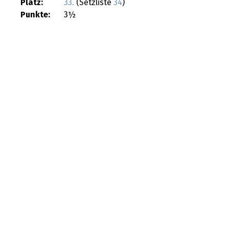
Platz:
33.
(Setzliste
34
)
Punkte:
3½