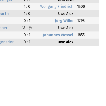
1 : 0
Wolfgang Friedrich
1500
barth
1 : 0
Uwe Alex
0 : 1
Jörg Wilke
1795
scher
½ : ½
Uwe Alex
0 : 1
Johannes Wessel
1855
geneder
0 : 1
Uwe Alex