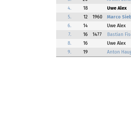
4.
18
Uwe Alex
5.
12
1960
Marco Sie
6.
14
Uwe Alex
7.
16
1477
Bastian Fi
8.
16
Uwe Alex
9.
19
Anton Hau