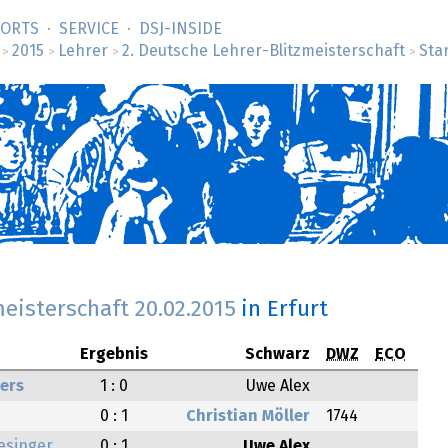
SORTS
SERVICE
DSJ-­INSIDE
2015
Lehrer
2. Deutsche Lehrer-Blitzmeisterschaft
Sta
>
>
>
>
meisterschaft
20.02.2015
in Erfurt
Ergebnis
Schwarz
DWZ
ECO
ers
1 : 0
Uwe Alex
0 : 1
Christian Möller
1744
esinger
0 : 1
Uwe Alex