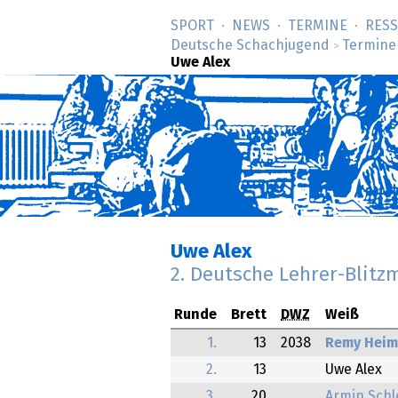
SPORT
NEWS
TERMINE
RES
Deutsche Schachjugend
Termine
>
Uwe Alex
Uwe Alex
2. Deutsche Lehrer-Blitz
Runde
Brett
DWZ
Weiß
1.
13
2038
Remy Heim
2.
13
Uwe Alex
3.
20
Armin Schl