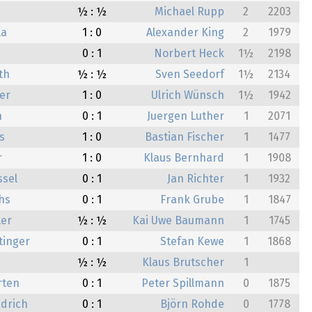
½ : ½
Michael Rupp
2
2203
la
1 : 0
Alexander King
2
1979
0 : 1
Norbert Heck
1½
2198
th
½ : ½
Sven Seedorf
1½
2134
er
1 : 0
Ulrich Wünsch
1½
1942
h
0 : 1
Juergen Luther
1
2071
s
1 : 0
Bastian Fischer
1
1477
r
1 : 0
Klaus Bernhard
1
1908
sel
0 : 1
Jan Richter
1
1932
hs
0 : 1
Frank Grube
1
1847
ler
½ : ½
Kai Uwe Baumann
1
1745
tinger
0 : 1
Stefan Kewe
1
1868
½ : ½
Klaus Brutscher
1
rten
0 : 1
Peter Spillmann
0
1875
edrich
0 : 1
Björn Rohde
0
1778