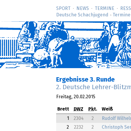
SPORT
NEWS
TERMINE
RES
Deutsche Schachjugend
Termine
>
Ergebnisse 3. Runde
2. Deutsche Lehrer-Blitz
Freitag,
20.02.2015
Brett
DWZ
Pkt.
Weiß
1
2304
2
Rudolf Wilhe
2
2232
2
Christoph Se