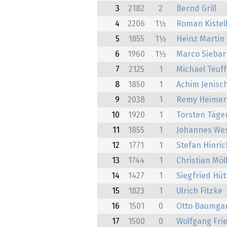
3
2182
2
Bernd Grill
4
2206
1½
Roman Kistel
5
1855
1½
Heinz Martin
6
1960
1½
Marco Siebar
7
2125
1
Michael Teuff
8
1850
1
Achim Jenisc
9
2038
1
Remy Heimer
10
1920
1
Torsten Täge
11
1855
1
Johannes Wes
12
1771
1
Stefan Hinric
13
1744
1
Christian Möl
14
1427
1
Siegfried Hüt
15
1823
1
Ulrich Fitzke
16
1501
0
Otto Baumga
17
1500
0
Wolfgang Fri