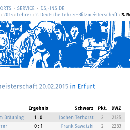
SORTS
SERVICE
DSJ-­INSIDE
2015
Lehrer
2. Deutsche Lehrer-Blitzmeisterschaft
3. 
>
>
>
>
meisterschaft
20.02.2015
in Erfurt
Ergebnis
Schwarz
Pkt.
DWZ
lm Bräuning
1 : 0
Jochen Terhorst
2
2125
rrer
0 : 1
Frank Sawatzki
2
2283