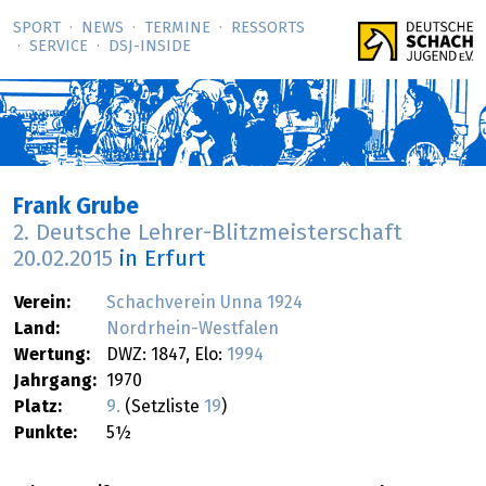
SPORT
NEWS
TERMINE
RESSORTS
SERVICE
DSJ-­INSIDE
Frank Grube
2. Deutsche Lehrer-Blitzmeisterschaft
20.02.2015
in Erfurt
Verein:
Schachverein Unna 1924
Land:
Nordrhein-Westfalen
Wertung:
DWZ: 1847, Elo:
1994
Jahrgang:
1970
Platz:
9.
(Setzliste
19
)
Punkte:
5½