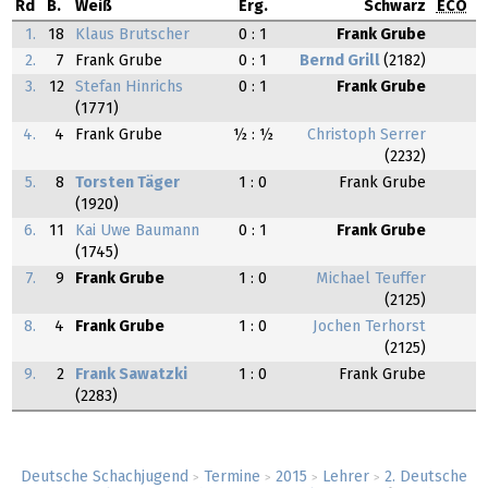
Rd
B.
Weiß
Erg.
Schwarz
ECO
1.
18
Klaus Brutscher
0 : 1
Frank Grube
2.
7
Frank Grube
0 : 1
Bernd Grill
(2182)
3.
12
Stefan Hinrichs
0 : 1
Frank Grube
(1771)
4.
4
Frank Grube
½ : ½
Christoph Serrer
(2232)
5.
8
Torsten Täger
1 : 0
Frank Grube
(1920)
6.
11
Kai Uwe Baumann
0 : 1
Frank Grube
(1745)
7.
9
Frank Grube
1 : 0
Michael Teuffer
(2125)
8.
4
Frank Grube
1 : 0
Jochen Terhorst
(2125)
9.
2
Frank Sawatzki
1 : 0
Frank Grube
(2283)
Deutsche Schachjugend
Termine
2015
Lehrer
2. Deutsche
>
>
>
>