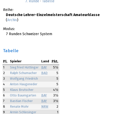
7. Runde
·
Tabelle
Reihe:
Deutsche Lehrer-Einzelmeisterschaft Amateurklasse
(
Archiv
)
Modus:
7 Runden Schweizer System
Tabelle
Pl.
Spieler
Land
Pkt.
1
Siegfried Hüttinger
BAY
5½
2
Ralph Schumacher
BAD
5
3
Wolfgang Friedrich
5
4
Anton Haugeneder
5
5
Klaus Brutscher
4½
6
Otto Baumgarten
BAY
3½
7
Bastian Fischer
BAY
3½
8
Renate Mohr
NRW
2
9
Armin Schlesinger
1