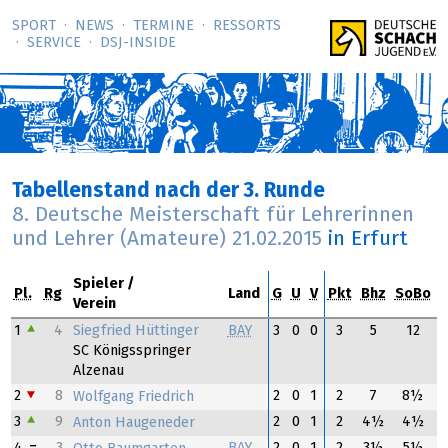
SPORT
NEWS
TERMINE
RESSORTS
SERVICE
DSJ-­INSIDE
Tabellenstand nach der 3. Runde
8. Deutsche Meisterschaft für Lehrerinnen
und Lehrer (Amateure)
21.02.2015
in Erfurt
Spieler
Pl.
Rg
Land
G
U
V
Pkt
Bhz
SoBo
Verein
Siegfried Hüttinger
1
4
BAY
3
0
0
3
5
12
SC Königsspringer
Alzenau
2
8
2
0
1
2
7
8½
Wolfgang Friedrich
3
9
2
0
1
2
4½
4½
Anton Haugeneder
4
3
BAY
2
0
1
2
3½
5½