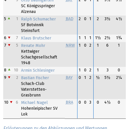
Otto Baumgarten
SC Königsspringer
Alzenau
5
1
BAD
2
0
1
2
3½
4½
Ralph Schumacher
SF Botvinnik
Steinsfurt
6
7
1
1
1
1½
2½
1¾
Klaus Brutscher
7
5
NRW
1
0
2
1
6
1
Renate Mohr
Kettwiger
Schachgesellschaft
1948
8
10
1
0
2
1
3
0
Armin Schlesinger
9
2
BAY
0
1
2
½
5½
2¼
Bastian Fischer
Schach-Club
Vaterstetten-
Grasbrunn
10
6
BRA
0
0
3
0
4½
0
Michael Nagel
Hohenleipischer SV
Lok
Erläuterungen zu den Abkürzungen und Wertungen