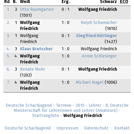
Rd
B.
Weiß
Erg.
Schwarz
ECO
1.
3
Otto Baumgarten
0 : 1
Wolfgang Friedrich
(1501)
2.
1
Wolfgang
1 : 0
Ralph Schumacher
Friedrich
(1616)
3.
1
Wolfgang
0 : 1
Siegfried Hüttinger
Friedrich
(1427)
4.
3
Klaus Brutscher
1 : 0
Wolfgang Friedrich
5.
4
Wolfgang
1 : 0
Armin Schlesinger
Friedrich
6.
3
Renate Mohr
0 : 1
Wolfgang Friedrich
(1202)
7.
4
Wolfgang
1 : 0
Michael Nagel
(1006)
Friedrich
Deutsche Schachjugend
Termine
2015
Lehrer
8. Deutsche
>
>
>
>
Meisterschaft für Lehrerinnen und Lehrer (Amateure)
>
Startrangliste
Wolfgang Friedrich
>
Deutsche Schachjugend
Impressum
Datenschutz
Kontakt