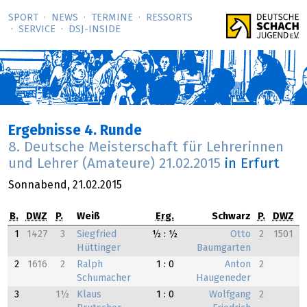
SPORT
NEWS
TERMINE
RESSORTS
SERVICE
DSJ-­INSIDE
Ergebnisse 4. Runde
8. Deutsche Meisterschaft für Lehrerinnen
und Lehrer (Amateure)
21.02.2015
in Erfurt
Sonnabend,
21.02.2015
B.
DWZ
P.
Weiß
Erg.
Schwarz
P.
DWZ
1
1427
3
Siegfried
½ : ½
Otto
2
1501
Hüttinger
Baumgarten
2
1616
2
Ralph
1 : 0
Anton
2
Schumacher
Haugeneder
3
1½
Klaus
1 : 0
Wolfgang
2