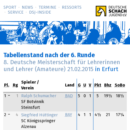
SPORT
NEWS
TERMINE
RESSORTS
SERVICE
DSJ-­INSIDE
Tabellenstand nach der 6. Runde
8. Deutsche Meisterschaft für Lehrerinnen
und Lehrer (Amateure)
21.02.2015
in Erfurt
Spieler
Pl.
Rg
Land
G
U
V
Pkt
Bhz
SoBo
Verein
Ralph Schumacher
1
1
BAD
5
0
1
5
19½
18½
SF Botvinnik
Steinsfurt
2
4
BAY
4
1
1
4½
21
17¼
Siegfried Hüttinger
SC Königsspringer
Alzenau