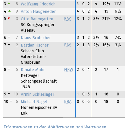
3
8
4
0
2
4
19½
11½
Wolfgang Friedrich
4
9
4
0
2
4
15
6½
Anton Haugeneder
5
3
BAY
3
1
2
3½
21½
12¾
Otto Baumgarten
SC Königsspringer
Alzenau
6
7
3
1
2
3½
16
7¾
Klaus Brutscher
7
2
BAY
2
1
3
2½
16½
3¼
Bastian Fischer
Schach-Club
Vaterstetten-
Grasbrunn
8
5
NRW
2
0
4
2
17
1
Renate Mohr
Kettwiger
Schachgesellschaft
1948
9
10
1
0
5
1
16
0
Armin Schlesinger
10
6
BRA
0
0
6
0
18
0
Michael Nagel
Hohenleipischer SV
Lok
Erläuterungen zu den Abkürzungen und Wertungen