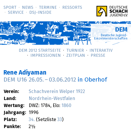
SPORT
NEWS
TERMINE
RESSORTS
SERVICE
DSJ-­INSIDE
DEM
Deutsche Jugend-
Einzelmeisterschaften
DEM 2012 STARTSEITE
TURNIER
INTERAKTIV
IMPRESSIONEN
ZEITPLAN
PRESSE
Rene Adiyaman
DEM U16
26.05.
–
03.06.2012
in Oberhof
Verein:
Schachverein Welper 1922
Land:
Nordrhein-Westfalen
Wertung:
DWZ: 1784, Elo:
1860
Jahrgang:
1996
Platz:
34.
(Setzliste
33
)
Punkte:
2½