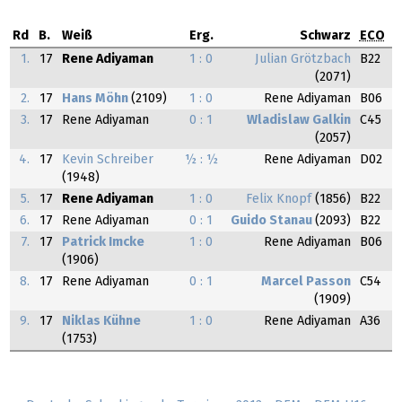
Rd
B.
Weiß
Erg.
Schwarz
ECO
1.
17
Rene Adiyaman
1 : 0
Julian Grötzbach
B22
(2071)
2.
17
Hans Möhn
(2109)
1 : 0
Rene Adiyaman
B06
3.
17
Rene Adiyaman
0 : 1
Wladislaw Galkin
C45
(2057)
4.
17
Kevin Schreiber
½ : ½
Rene Adiyaman
D02
(1948)
5.
17
Rene Adiyaman
1 : 0
Felix Knopf
(1856)
B22
6.
17
Rene Adiyaman
0 : 1
Guido Stanau
(2093)
B22
7.
17
Patrick Imcke
1 : 0
Rene Adiyaman
B06
(1906)
8.
17
Rene Adiyaman
0 : 1
Marcel Passon
C54
(1909)
9.
17
Niklas Kühne
1 : 0
Rene Adiyaman
A36
(1753)