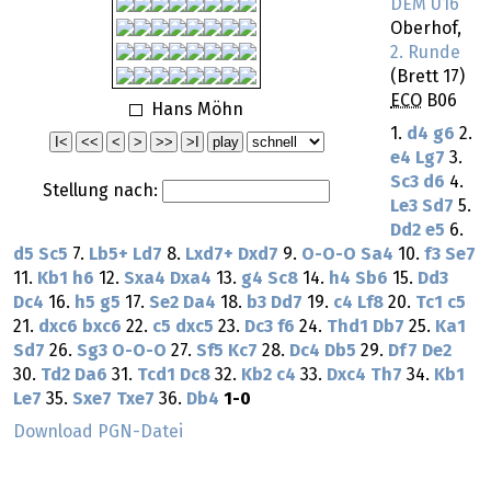
DEM U16
Oberhof,
2. Runde
(Brett 17)
ECO
B06
Hans Möhn
1.
d4
g6
2.
e4
Lg7
3.
Sc3
d6
4.
Stellung nach:
Le3
Sd7
5.
Dd2
e5
6.
d5
Sc5
7.
Lb5+
Ld7
8.
Lxd7+
Dxd7
9.
O-O-O
Sa4
10.
f3
Se7
11.
Kb1
h6
12.
Sxa4
Dxa4
13.
g4
Sc8
14.
h4
Sb6
15.
Dd3
Dc4
16.
h5
g5
17.
Se2
Da4
18.
b3
Dd7
19.
c4
Lf8
20.
Tc1
c5
21.
dxc6
bxc6
22.
c5
dxc5
23.
Dc3
f6
24.
Thd1
Db7
25.
Ka1
Sd7
26.
Sg3
O-O-O
27.
Sf5
Kc7
28.
Dc4
Db5
29.
Df7
De2
30.
Td2
Da6
31.
Tcd1
Dc8
32.
Kb2
c4
33.
Dxc4
Th7
34.
Kb1
Le7
35.
Sxe7
Txe7
36.
Db4
1-0
Download PGN-Datei