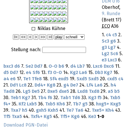
DEM U16
Oberhof,
9. Runde
(Brett 17)
ECO
A36
Niklas Kühne
1.
c4
c5
2.
Sc3
g6
3.
g3
Lg7
4.
Stellung nach:
Lg2
Sc6
5.
e3
Lxc3
6.
bxc3
d6
7.
Se2
Dd7
8.
O-O
b6
9.
d4
Lb7
10.
Lxc6
Dxc6
11.
d5
Dd7
12.
e4
Sf6
13.
f3
O-O
14.
Kg2
La6
15.
Db3
Kg7
16.
a4
e6
17.
Te1
Tfe8
18.
Sf4
exd5
19.
Sxd5
Sxd5
20.
cxd5
c4
21.
Dd1
Lc8
22.
Dd4+
Kg8
23.
g4
De7
24.
Lf4
La6
25.
h4
Tad8
26.
Lg5
De5
27.
Dxe5
dxe5
28.
Lxd8
Txd8
29.
a5
b5
30.
Teb1
Kg7
31.
Tb4
f6
32.
Tab1
Td6
33.
Kg3
f5
34.
Txb5
f4+
35.
Kf2
Lxb5
36.
Txb5
Kh6
37.
Tb7
g5
38.
hxg5+
Kxg5
39.
Txa7
h5
40.
gxh5
Kxh5
41.
Te7
Ta6
42.
Txe5+
Kh4
43.
Tf5
Txa5
44.
Txf4+
Kg5
45.
Tf5+
Kg6
46.
Ke3
1-0
Download PGN-Datei