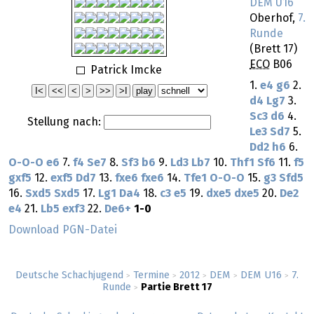
DEM U16
Oberhof,
7.
Runde
(Brett 17)
ECO
B06
Patrick Imcke
1.
e4
g6
2.
d4
Lg7
3.
Sc3
d6
4.
Stellung nach:
Le3
Sd7
5.
Dd2
h6
6.
O-O-O
e6
7.
f4
Se7
8.
Sf3
b6
9.
Ld3
Lb7
10.
Thf1
Sf6
11.
f5
gxf5
12.
exf5
Dd7
13.
fxe6
fxe6
14.
Tfe1
O-O-O
15.
g3
Sfd5
16.
Sxd5
Sxd5
17.
Lg1
Da4
18.
c3
e5
19.
dxe5
dxe5
20.
De2
e4
21.
Lb5
exf3
22.
De6+
1-0
Download PGN-Datei
Deutsche Schachjugend
Termine
2012
DEM
DEM U16
7.
>
>
>
>
>
Runde
Partie Brett 17
>