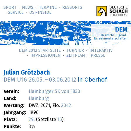
SPORT
NEWS
TERMINE
RESSORTS
SERVICE
DSJ-­INSIDE
DEM
Deutsche Jugend-
Einzelmeisterschaften
DEM 2012 STARTSEITE
TURNIER
INTERAKTIV
IMPRESSIONEN
ZEITPLAN
PRESSE
Julian Grötzbach
DEM U16
26.05.
–
03.06.2012
in Oberhof
Verein:
Hamburger SK von 1830
Land:
Hamburg
Wertung:
DWZ: 2071, Elo:
2042
Jahrgang:
1996
Platz:
29.
(Setzliste
16
)
Punkte:
3½