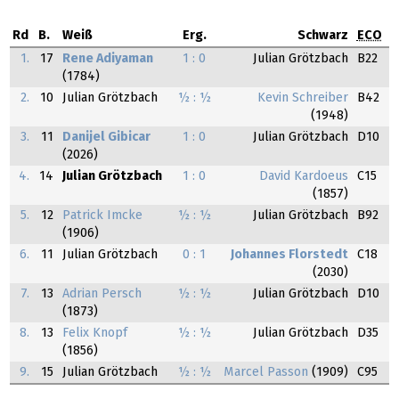
Rd
B.
Weiß
Erg.
Schwarz
ECO
1.
17
Rene Adiyaman
1 : 0
Julian Grötzbach
B22
(1784)
2.
10
Julian Grötzbach
½ : ½
Kevin Schreiber
B42
(1948)
3.
11
Danijel Gibicar
1 : 0
Julian Grötzbach
D10
(2026)
4.
14
Julian Grötzbach
1 : 0
David Kardoeus
C15
(1857)
5.
12
Patrick Imcke
½ : ½
Julian Grötzbach
B92
(1906)
6.
11
Julian Grötzbach
0 : 1
Johannes Florstedt
C18
(2030)
7.
13
Adrian Persch
½ : ½
Julian Grötzbach
D10
(1873)
8.
13
Felix Knopf
½ : ½
Julian Grötzbach
D35
(1856)
9.
15
Julian Grötzbach
½ : ½
Marcel Passon
(1909)
C95