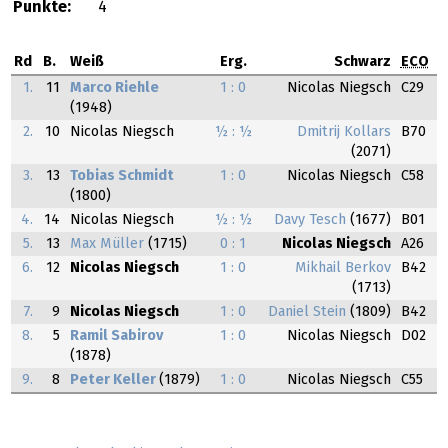
Punkte:
4
Rd
B.
Weiß
Erg.
Schwarz
ECO
1.
11
Marco Riehle
1 : 0
Nicolas Niegsch
C29
(1948)
2.
10
Nicolas Niegsch
½ : ½
Dmitrij Kollars
B70
(2071)
3.
13
Tobias Schmidt
1 : 0
Nicolas Niegsch
C58
(1800)
4.
14
Nicolas Niegsch
½ : ½
Davy Tesch
(1677)
B01
5.
13
Max Müller
(1715)
0 : 1
Nicolas Niegsch
A26
6.
12
Nicolas Niegsch
1 : 0
Mikhail Berkov
B42
(1713)
7.
9
Nicolas Niegsch
1 : 0
Daniel Stein
(1809)
B42
8.
5
Ramil Sabirov
1 : 0
Nicolas Niegsch
D02
(1878)
9.
8
Peter Keller
(1879)
1 : 0
Nicolas Niegsch
C55